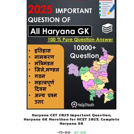
ON
SALE
Haryana CET 2025 Important Question,
Haryana GK Marathon for HCET 2025, Complete
Haryana GK
Original
Current
75-00
45-00