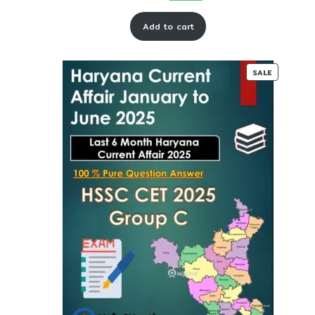
price
price
Add to cart
was:
is:
₹ 75-
₹ 45-
00.
00.
PRODUC
SALE
ON
SALE