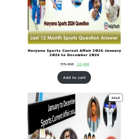
Haryana Sports Current Affair 2024, January
2024 to December 2024
Original
Current
55-00
22-00
price
price
Add to cart
was:
is:
₹ 55-
₹ 22-
00.
00.
PRODUC
SALE
ON
SALE