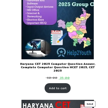
Haryana CET 2025 Computer Question Answer,
Complate Computer Question HCET 2025, CET
2025
Original
Current
60-00
35-00
price
price
Add to cart
was:
is:
₹ 60-
₹ 35-
00.
00.
PRODUC
SALE