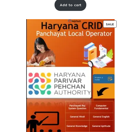
Add to cart
was:
is:
₹ 55-
₹ 27-
00.
00.
PRODUC
SALE
ON
SALE