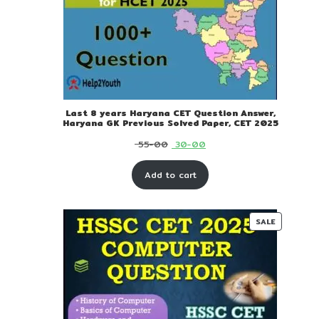
Last 8 years Haryana CET Question Answer,
Haryana GK Previous Solved Paper, CET 2025
Original
Current
55-00
30-00
price
price
Add to cart
was:
is:
₹ 55-
₹ 30-
00.
00.
PRODUC
SALE
ON
SALE