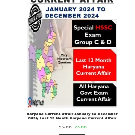
ON
SALE
Haryana Current Affair January to December
2024, Last 12 Month Haryana Current Affair
Original
Current
55-00
27-00
price
price