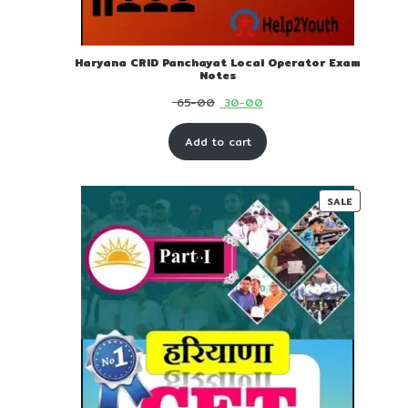
Haryana CRID Panchayat Local Operator Exam
Notes
Original
Current
65-00
30-00
price
price
Add to cart
was:
is:
₹ 65-
₹ 30-
00.
00.
PRODUC
SALE
ON
SALE