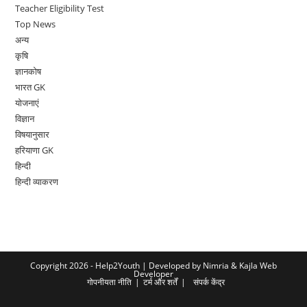
Teacher Eligibility Test
Top News
अन्य
कृषि
ज्ञानकोष
भारत GK
योजनाएं
विज्ञान
विषयानुसार
हरियाणा GK
हिन्दी
हिन्दी व्याकरण
Copyright 2026 - Help2Youth | Developed by
Nimria &
Kajla Web
Developer
गोपनीयता नीति
टर्म और शर्तें
संपर्क केंद्र