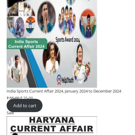
India Sports Current Affair 2024, January 2024 to December 2024
₹
55-00
Original
₹
25-00
Current
Add to cart
price
price
Sale
Product
was:
is:
on
₹ 55-
₹ 25-
sale
00.
00.