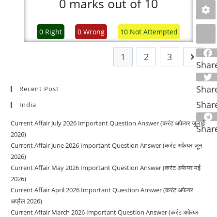
0
marks out of
10
0
Right
0
Wrong
10
Not Attempted
1
2
3
Go to t
Shar
Shar
Recent Post
Shar
India
Current Affair July 2026 Important Question Answer (करंट अफेयर जुलाई
Shar
2026)
Current Affair June 2026 Important Question Answer (करंट अफेयर जून
2026)
Current Affair May 2026 Important Question Answer (करंट अफेयर मई
2026)
Current Affair April 2026 Important Question Answer (करंट अफेयर
अप्रैल 2026)
Current Affair March 2026 Important Question Answer (करंट अफेयर