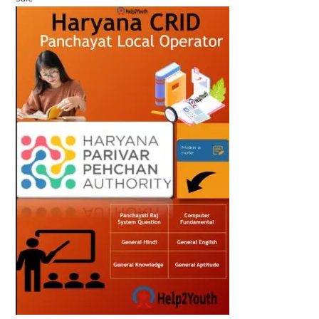
on
₹ 55-
₹ 27-
sale
00.
00.