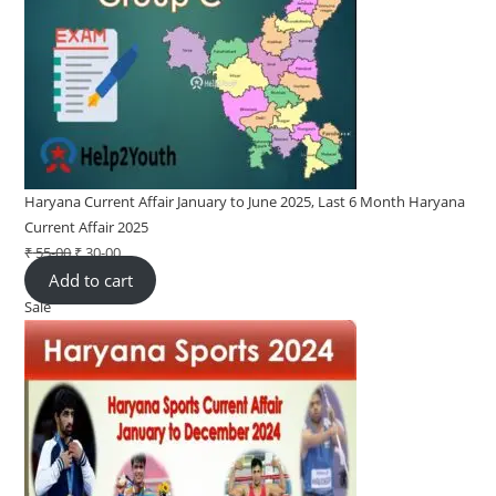
Haryana Current Affair January to June 2025, Last 6 Month Haryana
Current Affair 2025
₹
55-00
Original
₹
30-00
Current
Add to cart
price
price
Sale
Product
was:
is:
on
₹ 55-
₹ 30-
sale
00.
00.