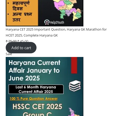
Haryana CET 2025 Important Question, Haryana GK Marathon for
HCET 2025, Complete Haryana GK
₹
75-00
Original
₹
45-00
Current
Add to cart
price
price
Sale
Product
was:
is:
on
₹ 75-
₹ 45-
sale
00.
00.