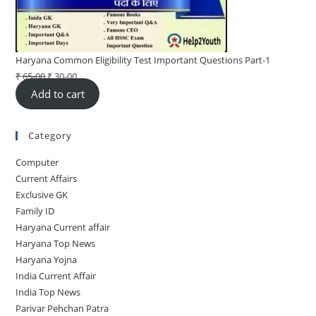
Haryana Common Eligibility Test Important Questions Part-1
₹
65-00
Original
₹
30-00
Current
Add to cart
price
price
was:
is:
₹ 65-
₹ 30-
Category
00.
00.
Computer
Current Affairs
Exclusive GK
Family ID
Haryana Current affair
Haryana Top News
Haryana Yojna
India Current Affair
India Top News
Parivar Pehchan Patra