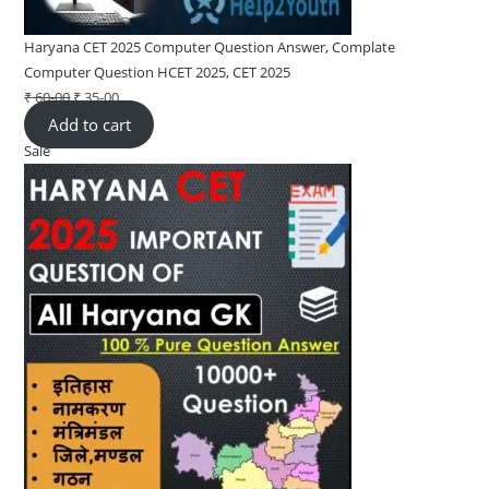
Haryana CET 2025 Computer Question Answer, Complate
Computer Question HCET 2025, CET 2025
₹
60-00
Original
₹
35-00
Current
Add to cart
price
price
Sale
Product
was:
is:
on
₹ 60-
₹ 35-
sale
00.
00.