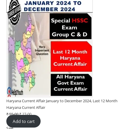
Haryana Current Affair January to December 2024, Last 12 Month
Haryana Current Affair
₹
55-00
Original
₹
27-00
Current
Add to cart
price
price
Sale
Product
was:
is: