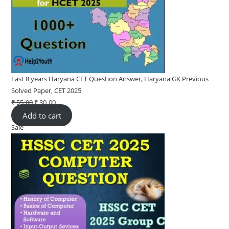
Last 8 years Haryana CET Question Answer, Haryana GK Previous
Solved Paper, CET 2025
₹
55-00
Original
₹
30-00
Current
Add to cart
price
price
Sale
Product
was:
is:
on
₹ 55-
₹ 30-
sale
00.
00.