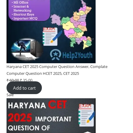
Haryana CET 2025 Computer Question Answer, Complate
Computer Question HCET 2025, CET 2025
₹
60-00
Original
₹
35-00
Current
Add to cart
price
price
Sale
Product
was:
is:
on
₹ 60-
₹ 35-
sale
00.
00.