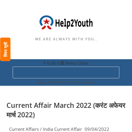
WE ARE ALWAYS WITH YOU..
विषय सूची
₹
0-00
0
Menu
Close
Search
this
Type then hit enter to search
website
Current Affair March 2022 (करंट अफेयर
मार्च 2022)
Post
Post
Current Affairs
/
India Current Affair
09/04/2022