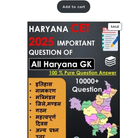
price
price
Add to cart
was:
is:
₹ 60-
₹ 35-
00.
00.
PRODUC
SALE
ON
SALE