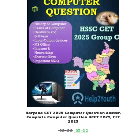
SALE
Haryana CET 2025 Computer Question Answer,
Complate Computer Question HCET 2025, CET
2025
Original
Current
60-00
35-00