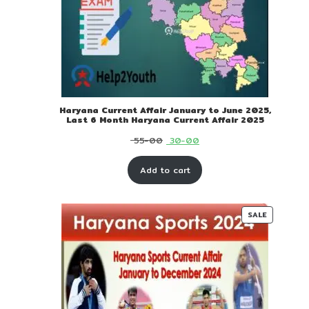
Haryana Current Affair January to June 2025,
Last 6 Month Haryana Current Affair 2025
Original
Current
55-00
30-00
price
price
Add to cart
was:
is:
₹ 55-
₹ 30-
00.
00.
PRODUC
SALE
ON
SALE