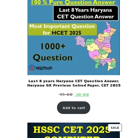
Last 8 years Haryana CET Question Answer,
Haryana GK Previous Solved Paper, CET 2025
Original
Current
55-00
30-00
price
price
Add to cart
was:
is:
₹ 55-
₹ 30-
00.
00.
PRODUC
SALE
ON