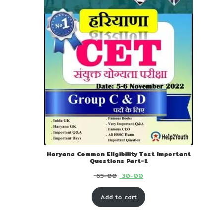
Haryana Common Eligibility Test Important
Questions Part-1
Original
Current
65-00
30-00
price
price
Add to cart
was:
is:
₹ 65-
₹ 30-