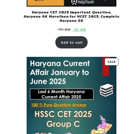
Haryana CET 2025 Important Question,
Haryana GK Marathon for HCET 2025, Complete
Haryana GK
Original
Current
75-00
45-00
price
price
Add to cart
was:
is:
₹ 75-
₹ 45-
00.
00.
PRODUC
SALE
ON
SALE