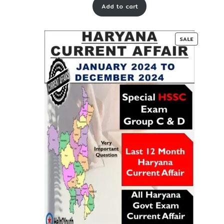
Add to cart
was:
is:
₹ 55-
₹ 25-
00.
00.
PRODUC
SALE
ON
SALE