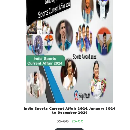
SALE
India Sports Current Affair 2024, January 2024
to December 2024
Original
Current
55-00
25-00
price
price