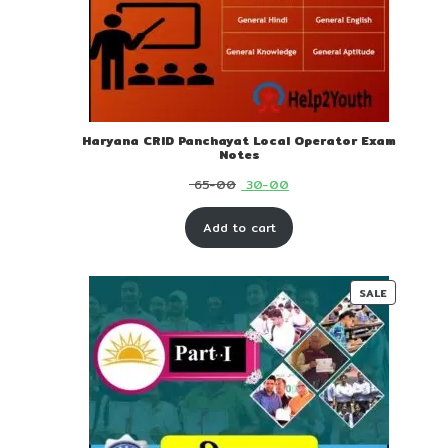
Haryana CRID Panchayat Local Operator Exam
Notes
Original
Current
65-00
30-00
price
price
Add to cart
was:
is:
₹ 65-
₹ 30-
00.
00.
PRODUC
SALE
ON
SALE