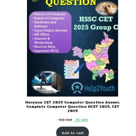
Haryana CET 2025 Computer Question Answer,
Complate Computer Question HCET 2025, CET
2025
Original
Current
60-00
35-00
price
price
Add to cart
was:
is: