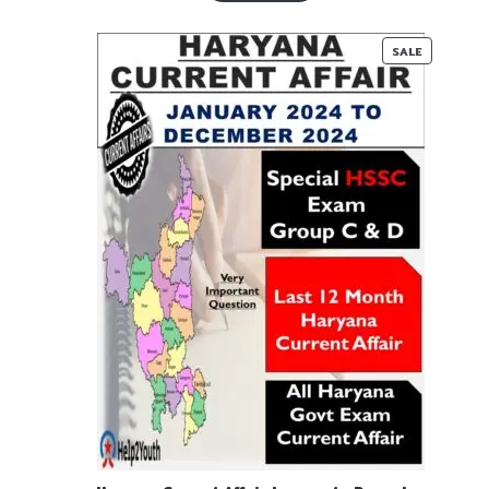
₹ 55-
₹ 25-
00.
00.
PRODUC
SALE
ON
SALE