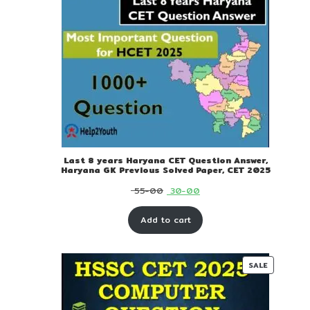
Last 8 years Haryana CET Question Answer,
Haryana GK Previous Solved Paper, CET 2025
Original
Current
55-00
30-00
price
price
Add to cart
was:
is:
₹ 55-
₹ 30-
00.
00.
PRODUC
SALE
ON
SALE