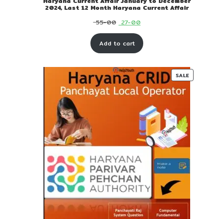
Haryana Current Affair January to December
2024, Last 12 Month Haryana Current Affair
Original
Current
55-00
27-00
price
price
Add to cart
was:
is:
₹ 55-
₹ 27-
00.
00.
PRODUC
SALE
ON
SALE