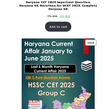
Haryana CET 2025 Important Question,
Haryana GK Marathon for HCET 2025, Complete
Haryana GK
Original
Current
75-00
45-00
price
price
Add to cart
was:
is:
₹ 75-
₹ 45-
00.
00.
PRODUC
SALE
ON
SALE