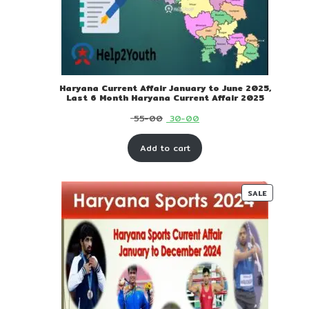
Haryana Current Affair January to June 2025,
Last 6 Month Haryana Current Affair 2025
Original
Current
55-00
30-00
price
price
Add to cart
was:
is:
₹ 55-
₹ 30-
00.
00.
PRODUC
SALE
ON
SALE