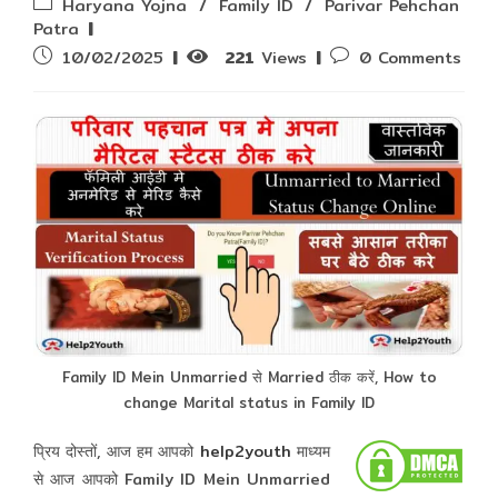
Post
Haryana Yojna
/
Family ID
/
Parivar Pehchan
category:
Patra
Post
Post
10/02/2025
221
Views
0 Comments
published:
comments:
Family ID Mein Unmarried से Married ठीक करें, How to
change Marital status in Family ID
प्रिय दोस्तों, आज हम आपको
help2youth
माध्यम
से आज आपको Family ID Mein Unmarried