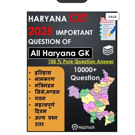
₹ 60-
₹ 35-
00.
00.
PRODUC
SALE
ON
SALE