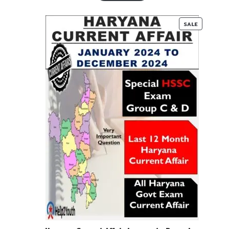
₹ 55-
₹ 25-
00.
00.
PRODUC
SALE
ON
SALE