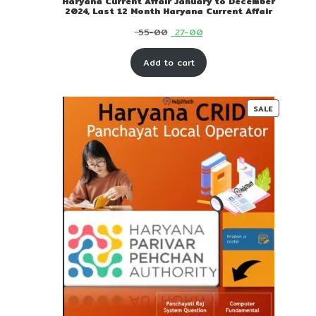
Haryana Current Affair January to December
2024, Last 12 Month Haryana Current Affair
Original
Current
55-00
27-00
price
price
Add to cart
was:
is:
₹ 55-
₹ 27-
00.
00.
PRODUC
SALE
ON
SALE