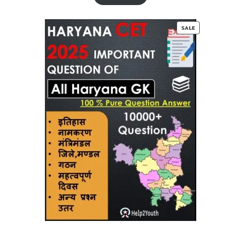
₹ 60-
₹ 35-
00.
00.
PRODUC
SALE
ON
SALE