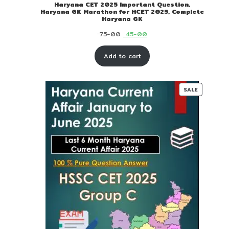
Haryana CET 2025 Important Question,
Haryana GK Marathon for HCET 2025, Complete
Haryana GK
Original
Current
75-00
45-00
price
price
Add to cart
was:
is:
₹ 75-
₹ 45-
00.
00.
PRODUC
SALE
ON
SALE