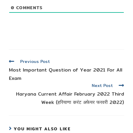
0
COMMENTS
Read
Previous Post
more
Most Important Question of Year 2021 For All
articles
Exam
Next Post
Haryana Current Affair February 2022 Third
Week (हरियाणा करंट अफेयर फरवरी 2022)
YOU MIGHT ALSO LIKE