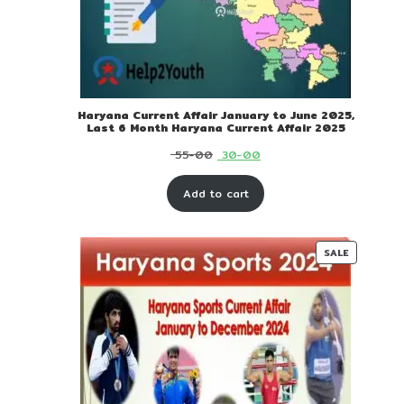
Haryana Current Affair January to June 2025,
Last 6 Month Haryana Current Affair 2025
Original
Current
55-00
30-00
price
price
Add to cart
was:
is:
₹ 55-
₹ 30-
00.
00.
PRODUC
SALE
ON
SALE