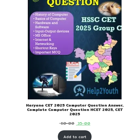
Haryana CET 2025 Computer Question Answer,
Complate Computer Question HCET 2025, CET
2025
Original
Current
60-00
35-00
price
price
Add to cart
was:
is: