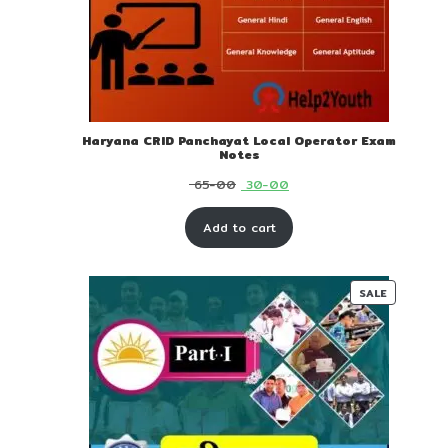
Haryana CRID Panchayat Local Operator Exam
Notes
Original
Current
65-00
30-00
price
price
Add to cart
was:
is:
₹ 65-
₹ 30-
00.
00.
PRODUC
SALE
ON
SALE