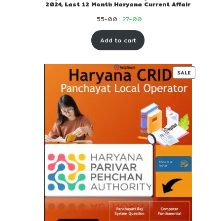
2024, Last 12 Month Haryana Current Affair
Original
Current
55-00
27-00
price
price
Add to cart
was:
is:
₹ 55-
₹ 27-
00.
00.
PRODUC
SALE
ON
SALE