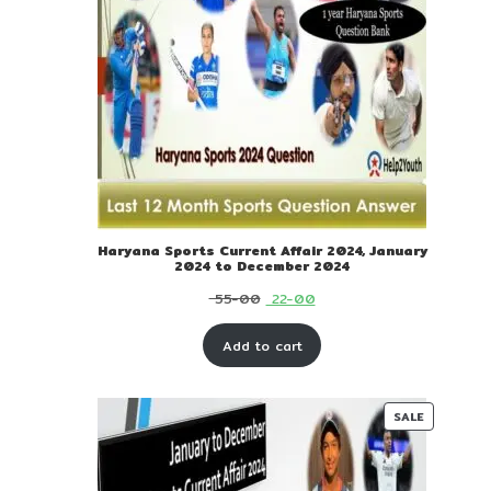
Haryana Sports Current Affair 2024, January
2024 to December 2024
Original
Current
55-00
22-00
price
price
Add to cart
was:
is:
₹ 55-
₹ 22-
00.
00.
PRODUC
SALE
ON
SALE