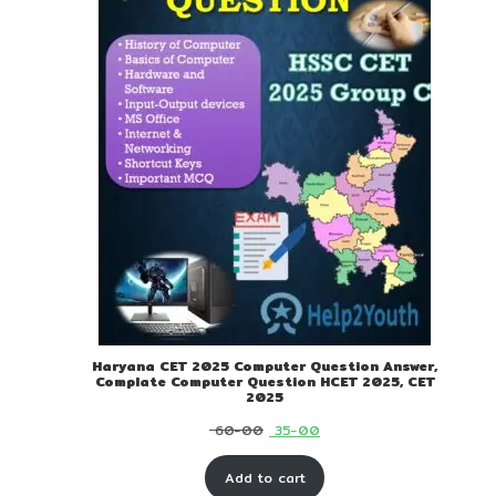
Haryana CET 2025 Computer Question Answer,
Complate Computer Question HCET 2025, CET
2025
Original
Current
60-00
35-00
price
price
Add to cart
was:
is: