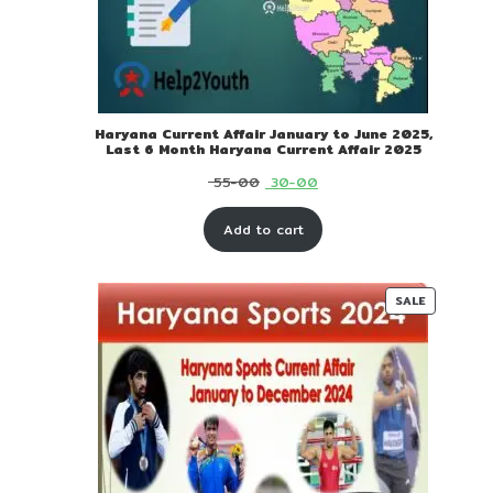
Haryana Current Affair January to June 2025,
Last 6 Month Haryana Current Affair 2025
Original
Current
55-00
30-00
price
price
Add to cart
was:
is:
₹ 55-
₹ 30-
00.
00.
PRODUC
SALE
ON
SALE