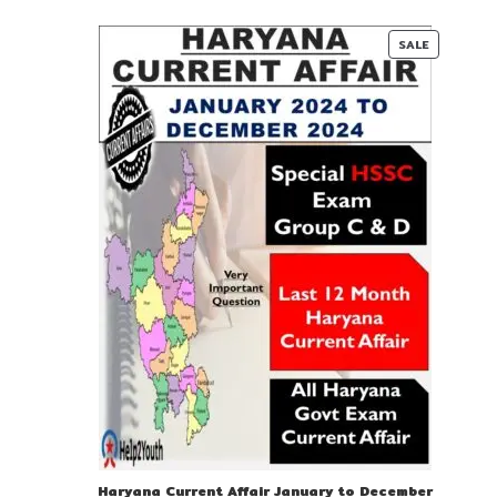
₹ 55-
₹ 25-
00.
00.
PRODUC
SALE
ON
SALE
Haryana Current Affair January to December