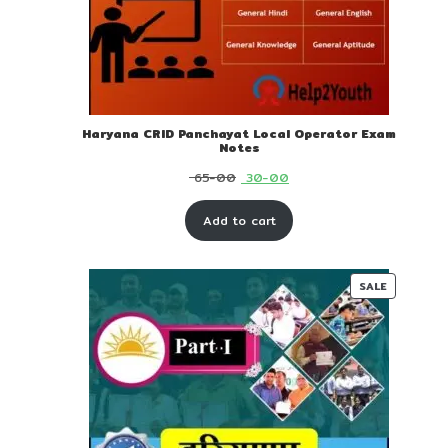
Haryana CRID Panchayat Local Operator Exam
Notes
Original
Current
65-00
30-00
price
price
Add to cart
was:
is:
₹ 65-
₹ 30-
00.
00.
PRODUC
SALE
ON
SALE