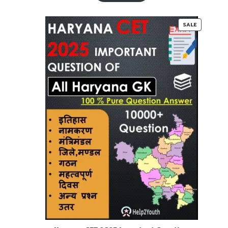
₹ 60-
₹ 35-
00.
00.
PRODUC
SALE
ON
SALE