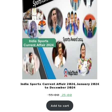
India Sports Current Affair 2024, January 2024
to December 2024
Original
Current
55-00
25-00
price
price
Add to cart
was:
is: