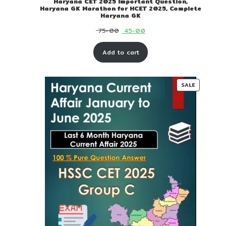
Haryana CET 2025 Important Question,
Haryana GK Marathon for HCET 2025, Complete
Haryana GK
Original
Current
75-00
45-00
price
price
Add to cart
was:
is:
₹ 75-
₹ 45-
00.
00.
PRODUC
SALE
ON
SALE