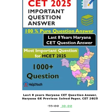
ON
SALE
Last 8 years Haryana CET Question Answer,
Haryana GK Previous Solved Paper, CET 2025
Original
Current
55-00
30-00