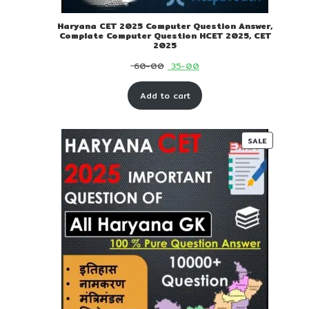
Haryana CET 2025 Computer Question Answer,
Complate Computer Question HCET 2025, CET
2025
Original
Current
60-00
35-00
price
price
Add to cart
was:
is:
₹ 60-
₹ 35-
00.
00.
PRODUC
SALE
ON
SALE