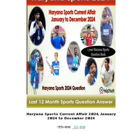
ON
SALE
Haryana Sports Current Affair 2024, January
2024 to December 2024
Original
Current
55-00
22-00