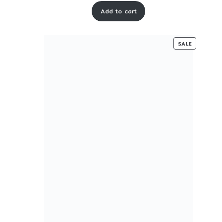
price
price
Add to cart
was:
is:
₹ 55-
₹ 22-
00.
00.
PRODUC
SALE
ON
SALE