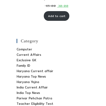
Original
Current
65-00
30-00
price
price
Add to cart
was:
is:
₹ 65-
₹ 30-
00.
00.
Category
Computer
Current Affairs
Exclusive GK
Family ID
Haryana Current affair
Haryana Top News
Haryana Yojna
India Current Affair
India Top News
Parivar Pehchan Patra
Teacher Eligibility Test