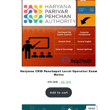
Haryana CRID Panchayat Local Operator Exam
Notes
Original
Current
65-00
30-00
price
price
Add to cart
was:
is:
₹ 65-
₹ 30-
00.
00.
PRODUC
SALE