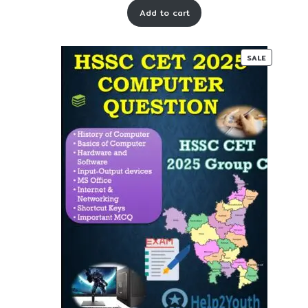
price
price
Add to cart
was:
is:
₹ 55-
₹ 30-
00.
00.
PRODUC
SALE
ON
SALE