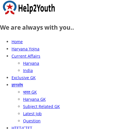
We are always with you..
Home
Haryana Yojna
Current Affairs
Haryana
India
Exclusive GK
ज्ञानकोष
भारत GK
Haryana GK
Subject Related GK
Latest Job
Question
HTET/CTET