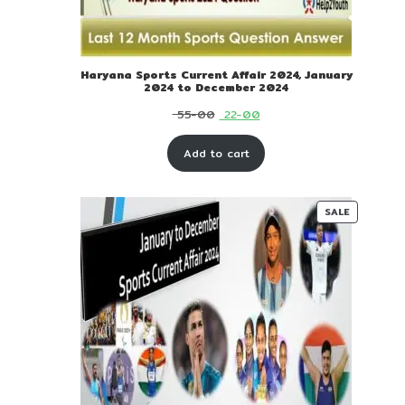
Haryana Sports Current Affair 2024, January
2024 to December 2024
Original
Current
55-00
22-00
price
price
Add to cart
was:
is:
₹ 55-
₹ 22-
00.
00.
PRODUC
SALE
ON
SALE