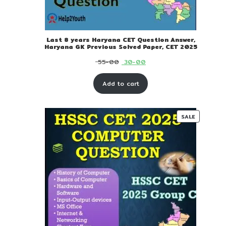
Last 8 years Haryana CET Question Answer,
Haryana GK Previous Solved Paper, CET 2025
Original
Current
55-00
30-00
price
price
Add to cart
was:
is:
₹ 55-
₹ 30-
00.
00.
PRODUC
SALE
ON
SALE