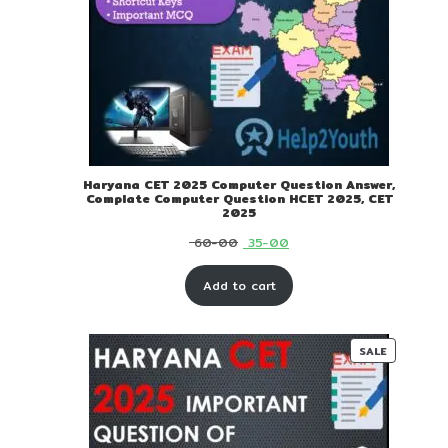
Haryana CET 2025 Computer Question Answer,
Complate Computer Question HCET 2025, CET
2025
Original
Current
60-00
35-00
price
price
Add to cart
was:
is:
₹ 60-
₹ 35-
00.
00.
PRODUC
SALE
ON
SALE