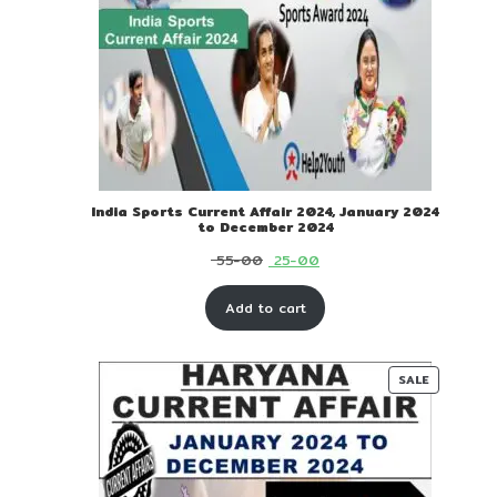
India Sports Current Affair 2024, January 2024
to December 2024
Original
Current
55-00
25-00
price
price
Add to cart
was:
is:
₹ 55-
₹ 25-
00.
00.
PRODUC
SALE
ON
SALE