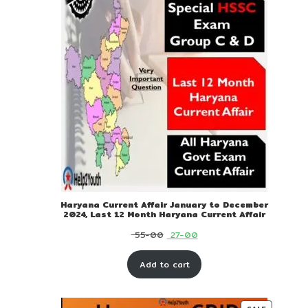
Haryana Current Affair January to December
2024, Last 12 Month Haryana Current Affair
Original
Current
55-00
27-00
price
price
Add to cart
was:
is:
₹ 55-
₹ 27-
00.
00.