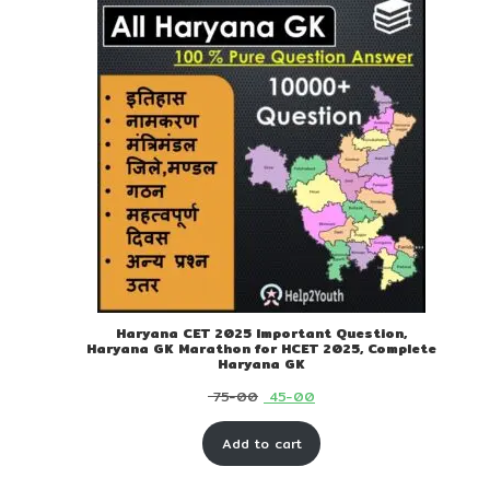
Haryana CET 2025 Important Question,
Haryana GK Marathon for HCET 2025, Complete
Haryana GK
Original
Current
75-00
45-00
price
price
Add to cart
was:
is:
₹ 75-
₹ 45-