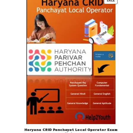
PRODUC
SALE
ON
SALE
Haryana CRID Panchayat Local Operator Exam