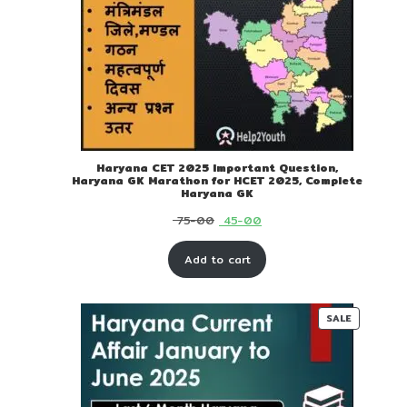
Haryana CET 2025 Important Question,
Haryana GK Marathon for HCET 2025, Complete
Haryana GK
Original
Current
75-00
45-00
price
price
Add to cart
was:
is:
₹ 75-
₹ 45-
00.
00.
PRODUC
SALE
ON
SALE