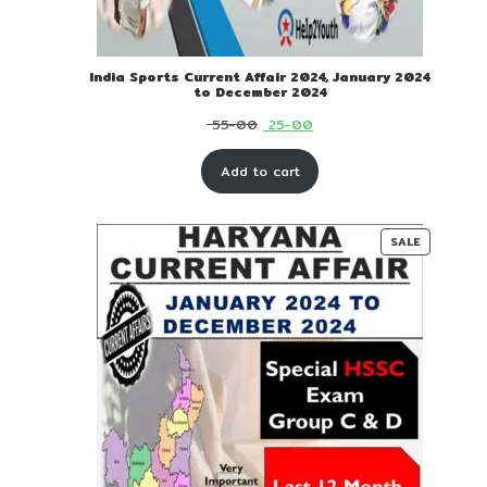
India Sports Current Affair 2024, January 2024
to December 2024
Original
Current
55-00
25-00
price
price
Add to cart
was:
is:
₹ 55-
₹ 25-
00.
00.
PRODUC
SALE
ON
SALE