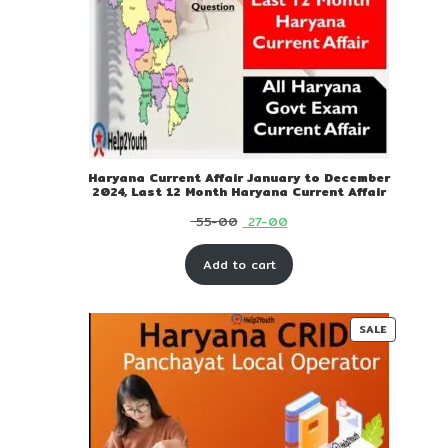
Haryana Current Affair January to December
2024, Last 12 Month Haryana Current Affair
Original
Current
55-00
27-00
price
price
Add to cart
was:
is:
₹ 55-
₹ 27-
00.
00.
PRODUC
SALE
ON
SALE