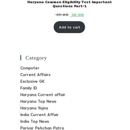
Haryana Common Eligibility Test Important
Questions Part-1
Original
Current
65-00
30-00
price
price
Add to cart
was:
is:
₹ 65-
₹ 30-
00.
00.
Category
Computer
Current Affairs
Exclusive GK
Family ID
Haryana Current affair
Haryana Top News
Haryana Yojna
India Current Affair
India Top News
Parivar Pehchan Patra