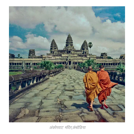
अंकोरवाट मंदिर,कंबोडिया