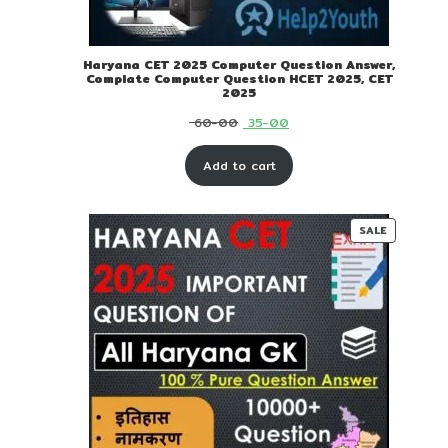
Haryana CET 2025 Computer Question Answer,
Complate Computer Question HCET 2025, CET
2025
Original
Current
60-00
35-00
price
price
Add to cart
was:
is:
₹ 60-
₹ 35-
00.
00.
PRODUC
SALE
ON
SALE