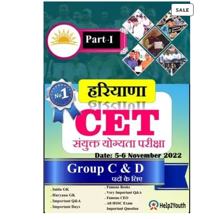
00.
00.
PRODUC
SALE
ON
SALE