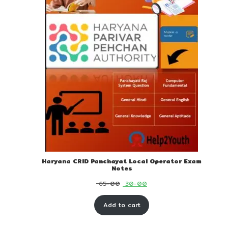
Haryana CRID Panchayat Local Operator Exam
Notes
Original
Current
65-00
30-00
price
price
Add to cart
was:
is:
₹ 65-
₹ 30-