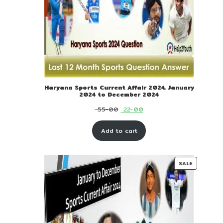
Haryana Sports Current Affair 2024, January
2024 to December 2024
Original
Current
55-00
22-00
price
price
Add to cart
was:
is:
₹ 55-
₹ 22-
00.
00.
PRODUC
SALE
ON
SALE