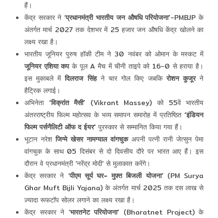
हैं।
केंद्र सरकार ने ‘
प्रधानमंत्री भारतीय जन औषधि परियोजना’
-PMBJP के
अंतर्गत मार्च 2027 तक देशभर में 25 हजार जन औषधि केंद्र खोलने का
लक्ष्य रखा है।
भारतीय जूनियर पुरुष हॉकी टीम ने 30 नवंबर को ओमान के मस्कट में
जूनियर एशिया कप
के पूल A मैच में चीनी ताइपे को 16-0 से हराया है।
इस मुकाबले में
दिलराज सिंह
ने चार गोल किए जबकि
रोशन कुजूर
ने
हैट्रिक लगाई।
अभिनेता
‘विक्रांत मैसी’
(Vikrant Massey) को 55वें भारतीय
अंतरराष्ट्रीय फिल्म महोत्सव के भव्य समापन समारोह में प्रतिष्ठित
‘इंडियन
फिल्म पर्सनैलिटी ऑफ द ईयर’
पुरस्कार से सम्मानित किया गया हैं।
भूटान नरेश
जिग्मे खेसर नामग्याल वांगचुक
अपनी पत्‍नी रानी जेत्सुन पेमा
वांगचुक के साथ 05 दिसंबर से दो दिवसीय दौरे पर भारत आए हैं। इस
दौरान वे प्रधानमंत्री ‘नरेंद्र मोदी’ से मुलाकात करेंगे।
केंद्र सरकार ने ‘
पीएम सूर्य घर- मुफ़्त बिजली योजना’
(PM Surya
Ghar Muft Bijli Yojana) के अंतर्गत मार्च 2025 तक दस लाख से
ज़्यादा रूफटॉप सोलर लगाने का लक्ष्य रखा है।
केंद्र सरकार ने ‘
भारतनेट परियोजना’
(Bharatnet Project) के