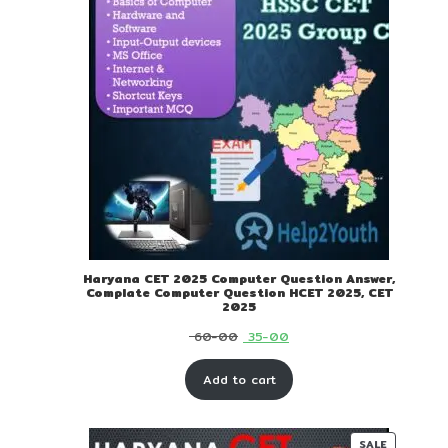
Haryana CET 2025 Computer Question Answer,
Complate Computer Question HCET 2025, CET
2025
Original
Current
60-00
35-00
price
price
Add to cart
was:
is:
₹ 60-
₹ 35-
00.
00.
PRODUC
SALE