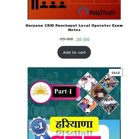
Haryana CRID Panchayat Local Operator Exam
Notes
Original
Current
65-00
30-00
price
price
Add to cart
was:
is:
₹ 65-
₹ 30-
00.
00.
PRODUC
SALE
ON
SALE