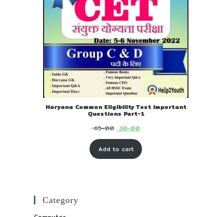
Haryana Common Eligibility Test Important
Questions Part-1
Original
Current
65-00
30-00
price
price
Add to cart
was:
is:
₹ 65-
₹ 30-
00.
00.
Category