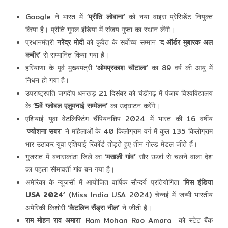
Google ने भारत में ‘
प्रीति लोबाना’
को नया वाइस प्रेसिडेंट नियुक्त
किया है। प्रीति गूगल इंडिया में संजय गुप्ता का स्थान लेंगी।
प्रधानमंत्री
नरेंद्र मोदी
को कुवैत के सर्वोच्च सम्मान ‘
द ऑर्डर मुबारक अल
कबीर’
से सम्मानित किया गया है।
हरियाणा के पूर्व मुख्यमंत्री ‘
ओमप्रकाश चौटाला’
का 89 वर्ष की आयु में
निधन हो गया है।
उपराष्ट्रपति जगदीप धनखड़ 21 दिसंबर को चंडीगढ़ में पंजाब विश्वविद्यालय
के ‘
5वें ग्लोबल एलुमनाई सम्‍मेलन’
का उद्घाटन करेंगे।
एशियाई युवा वेटलिफ्टिंग चैंपियनशिप 2024 में भारत की 16 वर्षीय
‘
ज्योशना सबर’
ने महिलाओं के 40 किलोग्राम वर्ग में कुल 135 किलोग्राम
भार उठाकर युवा एशियाई रिकॉर्ड तोड़ते हुए तीन गोल्ड मेडल जीते हैं।
गुजरात में बनासकांठा जिले का ‘
मसाली गांव’
सौर ऊर्जा से चलने वाला देश
का पहला सीमावर्ती गांव बन गया है।
अमेरिका के न्यूजर्सी में आयोजित वार्षिक सौन्दर्य प्रतियोगिता ‘
मिस इंडिया
USA 2024’
(Miss India USA 2024) चेन्नई में जन्मी भारतीय
अमेरिकी किशोरी ‘
कैटलिन सैंड्रा नील’
ने जीती है।
राम मोहन राव अमारा’
Ram Mohan Rao Amara को स्टेट बैंक