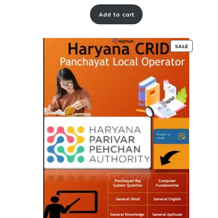
price
price
Add to cart
was:
is:
₹ 55-
₹ 27-
00.
00.
PRODUC
SALE
ON
SALE