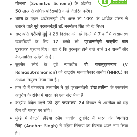
योजना’
(Svamitva Scheme) के अंतर्गत
58 लाख से अधिक परिसम्‍पत्ति कार्ड वितरित करेंगे।
भारत
के महान अर्थशास्त्री और भारत को 1991 के आर्थिक संकट से
उबारने
वाले पूर्व प्रधानमंत्री डॉ. मनमोहन सिंह
जी के निधन
राष्‍ट्रपति
द्रौपदी मुर्मु
ने 26 दिसंबर को नई दिल्‍ली में 7 वर्गों में असाधारण
उपलब्धियों के लिए 17 बच्‍चों को ‘
प्रधानमंत्री राष्‍ट्रीय बाल
पुरस्‍कार’
प्रदान किए। बता दें कि पुरस्‍कृत होने वाले बच्‍चे 14 राज्‍यों और
केंद्रशासित प्रदेशों से हैं।
सुप्रीम कोर्ट के पूर्व न्यायधीश ‘
वी. रामासुब्रमण्यम’
(V
Ramasubramanian) को राष्ट्रीय मानवाधिकार आयोग (NHRC) का
अध्यक्ष नियुक्त किया गया है।
हाल ही में बांग्लादेश उच्चायोग ने पूर्व प्रधानमंत्री ‘
शेख हसीना’
के प्रत्यर्पण
अनुरोध के संबंध में भारत को एक नोट भेजा है।
केंद्रीय विदेश मंत्री ‘
डॉ. एस. जयशंकर’
24 दिसंबर से अमरीका की छह
दिन की यात्रा पर रहेंगे।
मुंबई में वेस्‍टर्न इंडिया स्‍लैम स्क्वॉश टूर्नामेंट में भारत की ‘
अनाहत
सिंह’
(Anahat Singh) ने महिला सिंगल्‍स का खिताब अपने नाम किया
है।