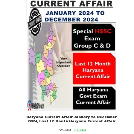
ON
SALE
Haryana Current Affair January to December
2024, Last 12 Month Haryana Current Affair
Original
Current
55-00
27-00