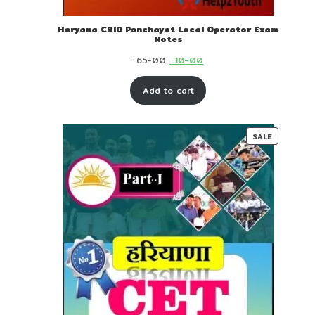
Haryana CRID Panchayat Local Operator Exam
Notes
Original
Current
65-00
30-00
price
price
Add to cart
was:
is:
₹ 65-
₹ 30-
00.
00.
PRODUC
SALE
ON
SALE