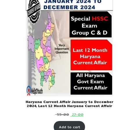
Haryana Current Affair January to December
2024, Last 12 Month Haryana Current Affair
Original
Current
55-00
27-00
price
price
Add to cart
was:
is: