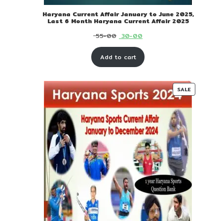
Haryana Current Affair January to June 2025,
Last 6 Month Haryana Current Affair 2025
Original
Current
55-00
30-00
price
price
Add to cart
was:
is:
₹ 55-
₹ 30-
00.
00.
PRODUC
SALE
ON
SALE