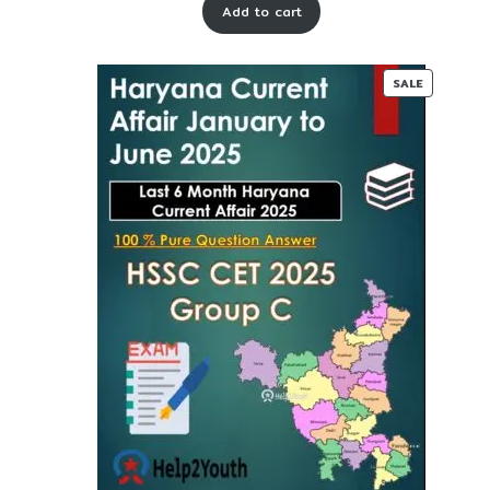
Add to cart
was:
is:
₹ 75-
₹ 45-
00.
00.
PRODUC
SALE
ON
SALE