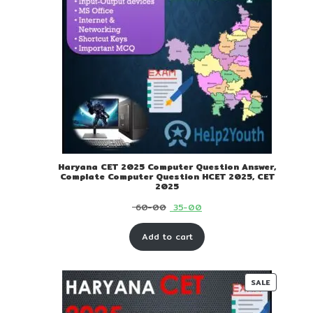
Haryana CET 2025 Computer Question Answer,
Complate Computer Question HCET 2025, CET
2025
Original
Current
60-00
35-00
price
price
Add to cart
was:
is:
₹ 60-
₹ 35-
00.
00.
PRODUC
SALE
ON