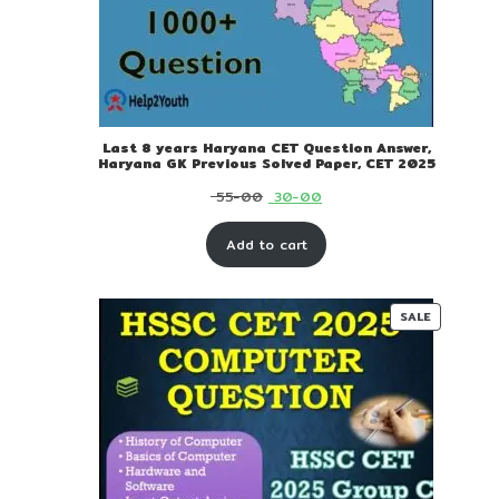
Last 8 years Haryana CET Question Answer,
Haryana GK Previous Solved Paper, CET 2025
Original
Current
55-00
30-00
price
price
Add to cart
was:
is:
₹ 55-
₹ 30-
00.
00.
PRODUC
SALE
ON
SALE