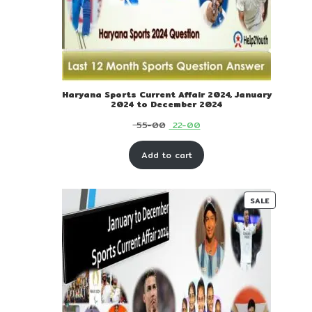
Haryana Sports Current Affair 2024, January
2024 to December 2024
Original
Current
55-00
22-00
price
price
Add to cart
was:
is:
₹ 55-
₹ 22-
00.
00.
PRODUC
SALE
ON
SALE