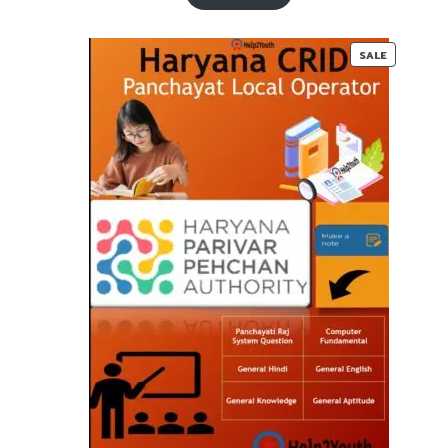
₹ 55-
₹ 27-
00.
00.
PRODUC
SALE
ON
SALE