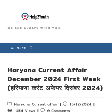
WE ARE ALWAYS WITH YOU..
MENU
Haryana Current Affair
December 2024 First Week
(हरियाणा करंट अफेयर दिसंबर 2024)
Post
Post
Haryana Current affair
15/12/2024
category:
published:
Post
154
Views
0 Comments