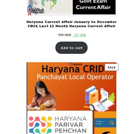
Haryana Current Affair January to December
2024, Last 12 Month Haryana Current Affair
Original
Current
55-00
27-00
price
price
Add to cart
was:
is:
₹ 55-
₹ 27-
00.
00.
PRODUC
SALE
ON
SALE