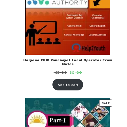
Haryana CRID Panchayat Local Operator Exam
Notes
Original
Current
65-00
30-00
price
price
Add to cart
was:
is:
₹ 65-
₹ 30-
00.
00.
PRODUC
SALE
ON
SALE