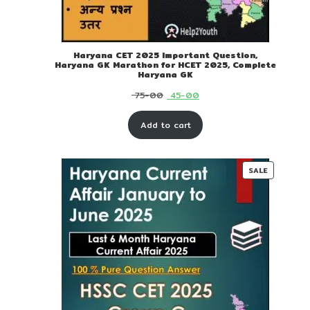
Haryana CET 2025 Important Question,
Haryana GK Marathon for HCET 2025, Complete
Haryana GK
Original
Current
75-00
45-00
price
price
Add to cart
was:
is:
₹ 75-
₹ 45-
00.
00.
PRODUC
SALE
ON
SALE