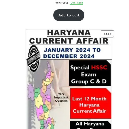
Original
Current
55-00
25-00
price
price
Add to cart
was:
is:
₹ 55-
₹ 25-
00.
00.
PRODUC
SALE
ON
SALE