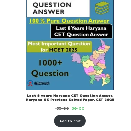
Last 8 years Haryana CET Question Answer,
Haryana GK Previous Solved Paper, CET 2025
Original
Current
55-00
30-00
price
price
Add to cart
was:
is:
₹ 55-
₹ 30-