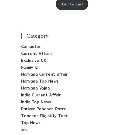
Add to cart
was:
is:
₹ 65-
₹ 30-
00.
00.
Category
Computer
Current Affairs
Exclusive GK
Family ID
Haryana Current affair
Haryana Top News
Haryana Yojna
India Current Affair
India Top News
Parivar Pehchan Patra
Teacher Eligibility Test
Top News
अन्य