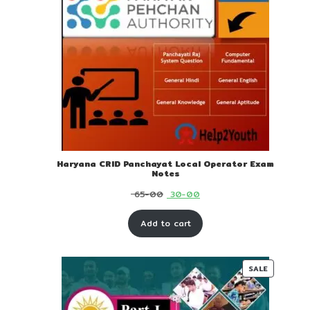
Haryana CRID Panchayat Local Operator Exam
Notes
Original
Current
65-00
30-00
price
price
Add to cart
was:
is:
₹ 65-
₹ 30-
00.
00.
PRODUC
SALE
ON
SALE