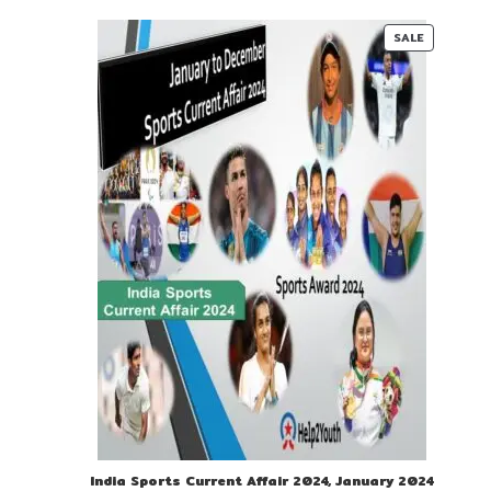
₹ 55-
₹ 22-
00.
00.
PRODUC
SALE
ON
SALE
India Sports Current Affair 2024, January 2024