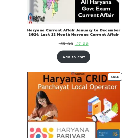
Haryana Current Affair January to December
2024, Last 12 Month Haryana Current Affair
Original
Current
55-00
27-00
price
price
Add to cart
was:
is:
₹ 55-
₹ 27-
00.
00.
PRODUC
SALE
ON
SALE