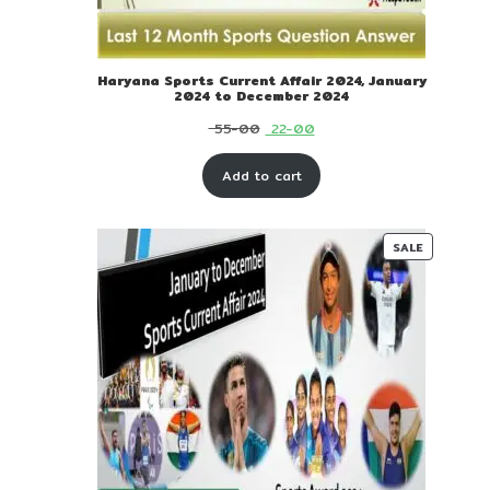
Haryana Sports Current Affair 2024, January
2024 to December 2024
Original
Current
55-00
22-00
price
price
Add to cart
was:
is:
₹ 55-
₹ 22-
00.
00.
PRODUC
SALE
ON
SALE