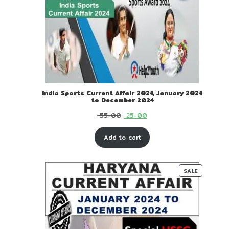
India Sports Current Affair 2024, January 2024
to December 2024
Original
Current
55-00
25-00
price
price
Add to cart
was:
is:
₹ 55-
₹ 25-
00.
00.
PRODUC
SALE
ON
SALE