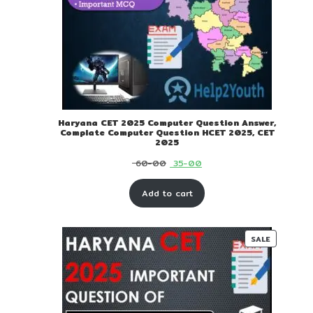
Haryana CET 2025 Computer Question Answer,
Complate Computer Question HCET 2025, CET
2025
Original
Current
60-00
35-00
price
price
Add to cart
was:
is:
₹ 60-
₹ 35-
00.
00.
PRODUC
SALE
ON
SALE