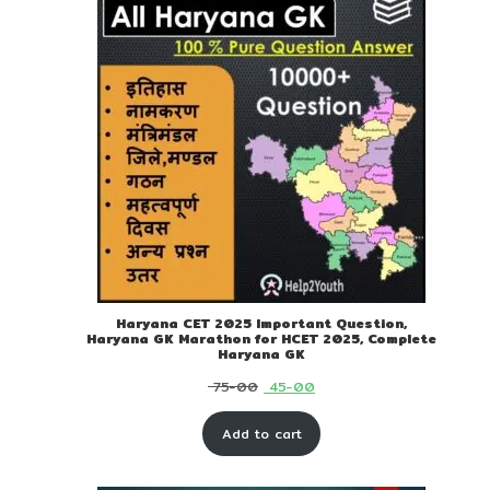
Haryana CET 2025 Important Question,
Haryana GK Marathon for HCET 2025, Complete
Haryana GK
Original
Current
75-00
45-00
price
price
Add to cart
was:
is:
₹ 75-
₹ 45-