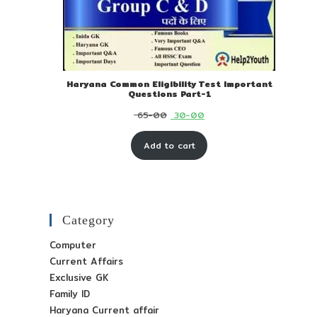
Haryana Common Eligibility Test Important
Questions Part-1
Original
Current
65-00
30-00
price
price
Add to cart
was:
is:
₹ 65-
₹ 30-
00.
00.
Category
Computer
Current Affairs
Exclusive GK
Family ID
Haryana Current affair