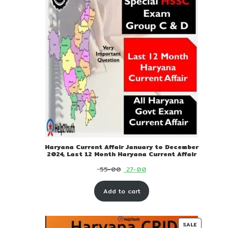
Haryana Current Affair January to December
2024, Last 12 Month Haryana Current Affair
Original
Current
55-00
27-00
price
price
Add to cart
was:
is:
₹ 55-
₹ 27-
00.
00.
PRODUC
SALE