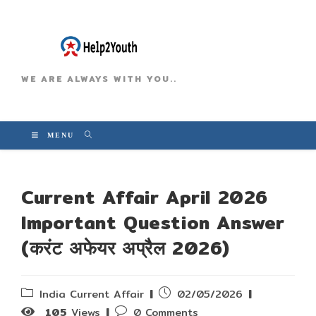
WE ARE ALWAYS WITH YOU..
MENU
Current Affair April 2026
Important Question Answer
(करंट अफेयर अप्रैल 2026)
Post
Post
India Current Affair
02/05/2026
category:
published:
Post
105
Views
0 Comments