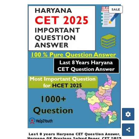
PRODUC
SALE
ON
SALE
Last 8 years Haryana CET Question Answer,
Haryana GK Previous Solved Paper, CET 2025