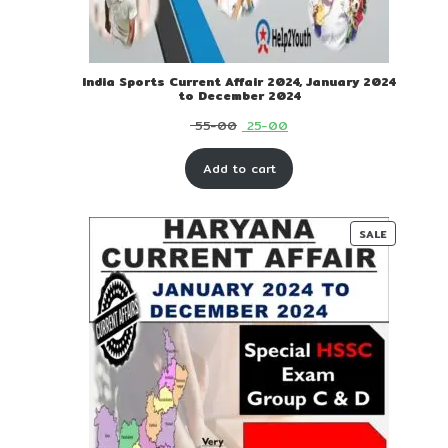
India Sports Current Affair 2024, January 2024
to December 2024
Original
Current
55-00
25-00
price
price
Add to cart
was:
is:
₹ 55-
₹ 25-
00.
00.
PRODUC
SALE
ON
SALE