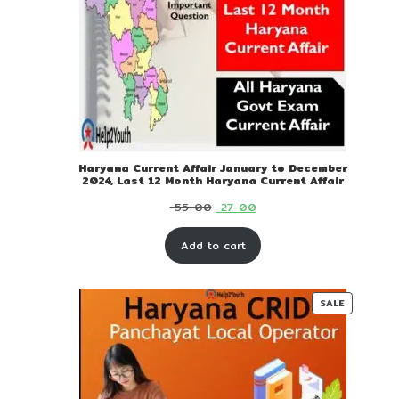
Haryana Current Affair January to December
2024, Last 12 Month Haryana Current Affair
Original
Current
55-00
27-00
price
price
Add to cart
was:
is:
₹ 55-
₹ 27-
00.
00.
PRODUC
SALE
ON
SALE