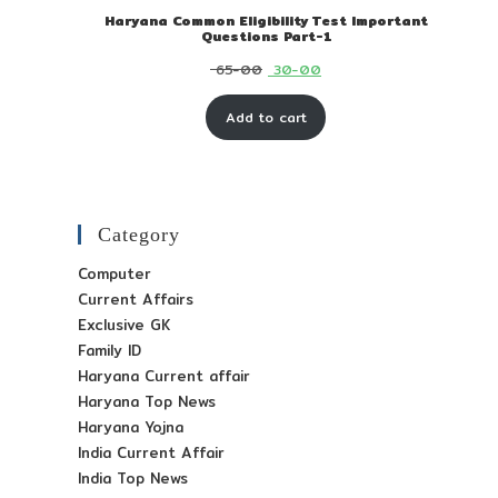
Haryana Common Eligibility Test Important
Questions Part-1
Original
Current
65-00
30-00
price
price
Add to cart
was:
is:
₹ 65-
₹ 30-
00.
00.
Category
Computer
Current Affairs
Exclusive GK
Family ID
Haryana Current affair
Haryana Top News
Haryana Yojna
India Current Affair
India Top News