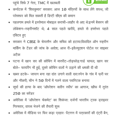
पहुंचे सिर्फ 7 नेता, TMC में खलबली
कर्नाटक में ‘शिवकुमार’ सरकार: आज 10 मंत्रियों के साथ लेंगे शपथ, जी
परेमश्वर को मिल सकती है डिप्टी सीएम की कमान
पहलगाम हमले में इस्तेमाल मोबाइल कराची-लाहौर से आए थे:इनमें बैसरन की
लोकेशन-स्क्रीनशॉट थे; 4 साल पहले खरीदे, हमले से हफ्तेभर पहले
एक्टिव हुए
सरकार ने CBSE के चेयरमैन और सचिव को हटाया:विवादित ऑन स्क्रीन
मार्किंग के टेंडर की जांच के आदेश; आज री-इवैल्यूएशन पोर्टल पर साइबर
अटैक
पटना में खान सर की कोचिंग में मारपीट-तोड़फोड़:गार्ड घायल; खान सर
बोले- फायरिंग भी हुई, दूसरे कोचिंग वालों ने उड़ाने की धमकी दी थी
खबर हटके- जापान बना रहा दांत उगाने वाली दवा:स्पेन के गांव में फ्री घर
और नौकरी; चीन ने 50 दिनों में गलने वाला प्लास्टिक बनाया
सूर्या की हत्या के बाद ‘ऑपरेशन क्लीन स्वीप’ का आगाज, खौफ में तुरंत
250 का सरेंडर
अमेरिका में ‘ऑपरेशन चेकमेट’ का शिकंजा: दर्जनों भारतीय ट्रक ड्राइवर
गिरफ्तार, वापस भेजने की तैयारी शुरू
अमेरिका में मीडिया पर फिर कड़ा प्रहारः पेंटागन में पत्रकारों की एंट्री बैन,