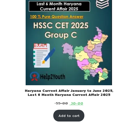
Haryana Current Affair January to June 2025,
Last 6 Month Haryana Current Affair 2025
Original
Current
55-00
30-00
price
price
Add to cart
was:
is:
₹ 55-
₹ 30-