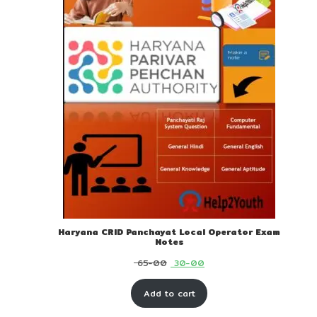
Haryana CRID Panchayat Local Operator Exam
Notes
Original
Current
65-00
30-00
price
price
Add to cart
was:
is:
₹ 65-
₹ 30-