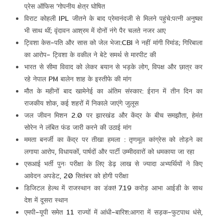
प्रेस ऑफिस ‘गोपनीय क्षेत्र घोषित
विराट कोहली IPL जीतने के बाद प्रेमानंदजी से मिलने पहुंचे:पत्नी अनुष्का
भी साथ थीं; वृंदावन आश्रम में दोनों नंगे पैर चलते नजर आए
ट्विशा केस-पति और सास को जेल भेजा:CBI ने नहीं मांगी रिमांड; गिरिबाला
का आरोप- ट्विशा के वकील ने बेटे समर्थ से मारपीट की
भारत से सीमा विवाद को लेकर बयान से भड़के लोग, विपक्ष और छात्र कर
रहे नेपाल PM बालेन शाह के इस्तीफे की मांग
मौत के महीनों बाद खामेनेई का अंतिम संस्कार: ईरान में तीन दिन का
राजकीय शोक, कई शहरों में निकाले जाएंगे जुलूस
जल जीवन मिशन 2.0 पर झारखंड और केंद्र के बीच समझौता, हेमंत
सोरेन ने लंबित फंड जारी करने की उठाई मांग
ममता बनर्जी का केंद्र पर तीखा हमला : तृणमूल कांग्रेस को तोड़ने का
लगाया आरोप, विधायकों, पार्षदों और पार्टी उम्मीदवारों को धमकाया जा रहा
एसआई भर्ती पुनः परीक्षा के लिए डेढ़ लाख से ज्यादा अभ्यर्थियों ने किए
आवेदन अपडेट, 20 सितंबर को होगी परीक्षा
डिजिटल हेल्थ में राजस्थान का डंका! 7.19 करोड़ आभा आईडी के साथ
देश में दूसरा स्थान
एमपी-यूपी समेत 11 राज्यों में आंधी-बारिश:आगरा में सड़क-फुटपाथ धंसे,