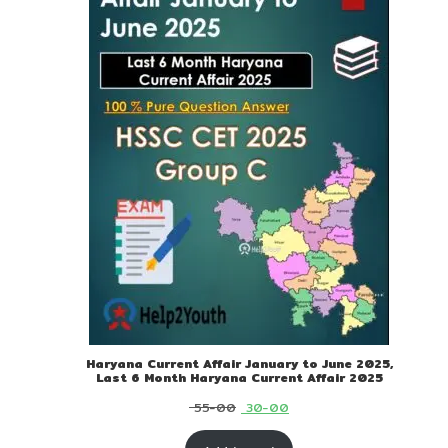
SALE
Haryana Current Affair January to June 2025,
Last 6 Month Haryana Current Affair 2025
Original
Current
55-00
30-00
price
price