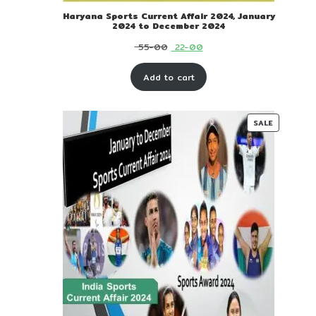
Haryana Sports Current Affair 2024, January
2024 to December 2024
Original
Current
55-00
22-00
price
price
Add to cart
was:
is:
₹ 55-
₹ 22-
00.
00.
PRODUC
SALE
ON
SALE