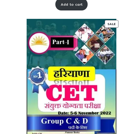
Add to cart
was:
is:
₹ 65-
₹ 30-
00.
00.
PRODUC
SALE
ON
SALE