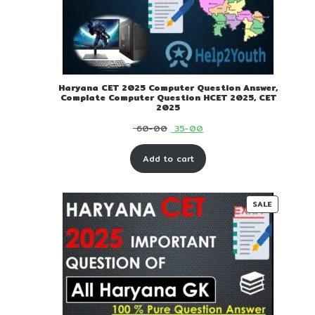
Haryana CET 2025 Computer Question Answer,
Complate Computer Question HCET 2025, CET
2025
Original
Current
60-00
35-00
price
price
Add to cart
was:
is:
₹ 60-
₹ 35-
00.
00.
PRODUC
SALE
ON
SALE