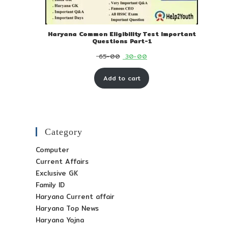
Haryana Common Eligibility Test Important
Questions Part-1
Original
Current
65-00
30-00
price
price
Add to cart
was:
is:
₹ 65-
₹ 30-
00.
00.
Category
Computer
Current Affairs
Exclusive GK
Family ID
Haryana Current affair
Haryana Top News
Haryana Yojna