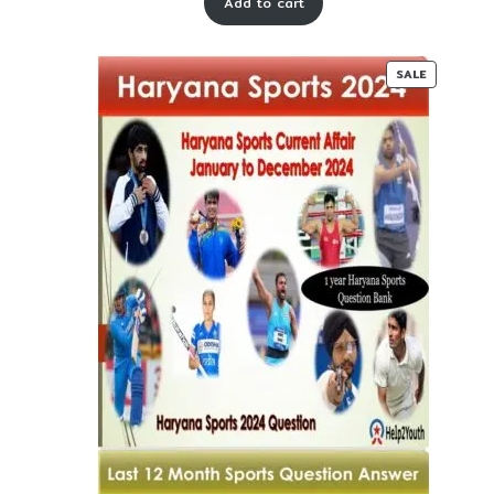
Add to cart
was:
is:
₹ 55-
₹ 30-
00.
00.
PRODUC
SALE
ON
SALE