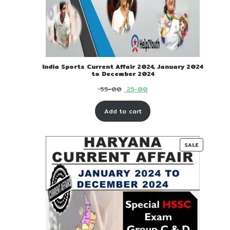
India Sports Current Affair 2024, January 2024
to December 2024
Original
Current
55-00
25-00
price
price
Add to cart
was:
is:
₹ 55-
₹ 25-
00.
00.
PRODUC
SALE
ON
SALE