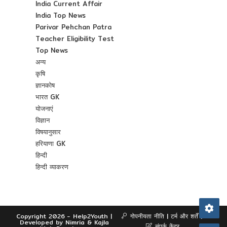
India Current Affair
India Top News
Parivar Pehchan Patra
Teacher Eligibility Test
Top News
अन्य
कृषि
ज्ञानकोष
भारत GK
योजनाएं
विज्ञान
विषयानुसार
हरियाणा GK
हिन्दी
हिन्दी व्याकरण
Copyright 2026 - Help2Youth |
गोपनीयता नीति
टर्म और शर्तें
Developed by
Nimria &
Kajla
संपर्क केंद्र