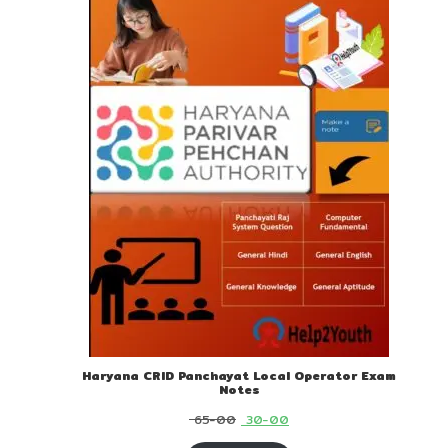
Haryana CRID Panchayat Local Operator Exam
Notes
Original
Current
65-00
30-00
price
price