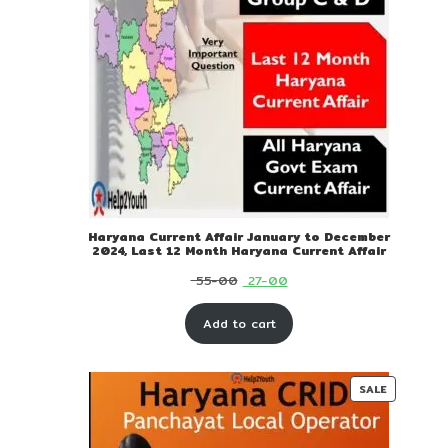
Haryana Current Affair January to December
2024, Last 12 Month Haryana Current Affair
Original
Current
55-00
27-00
price
price
Add to cart
was:
is:
₹ 55-
₹ 27-
00.
00.
PRODUC
SALE
ON
SALE