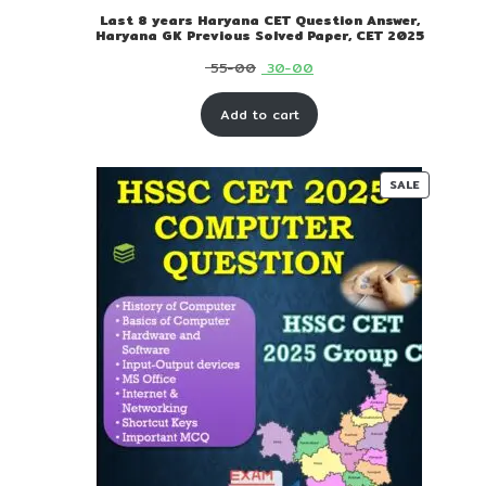
Last 8 years Haryana CET Question Answer,
Haryana GK Previous Solved Paper, CET 2025
Original
Current
55-00
30-00
price
price
Add to cart
was:
is:
₹ 55-
₹ 30-
00.
00.
PRODUC
SALE
ON
SALE