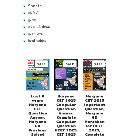
Sports
पहेलियाँ
पुस्तक
पेरिस ओलम्पिक
प्रश्न उत्तर
हिन्दी साहित्य
PRODUCT
PRODUCT
PRODUCT
SALE
SALE
SALE
ON
ON
ON
SALE
SALE
SALE
Last 8
Haryana
Haryana
years
CET 2025
CET 2025
Haryana
Computer
Important
CET
Question
Question,
Question
Answer,
Haryana
Answer,
Complate
GK
Haryana
Computer
Marathon
GK
Question
for HCET
Previous
HCET 2025,
2025,
Solved
CET 2025
Complete