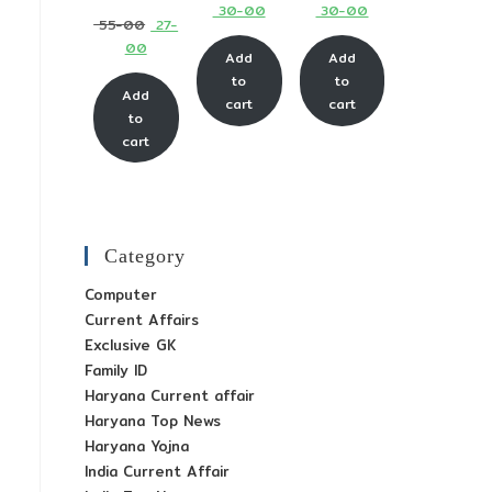
Current
Current
30-00
30-00
price
price
Original
55-00
27-
price
price
was:
was:
Current
00
price
Add
Add
is:
is:
₹ 65-
₹ 65-
price
was:
to
to
₹ 30-
₹ 30-
Add
00.
00.
is:
cart
cart
₹ 55-
to
00.
00.
₹ 27-
00.
cart
00.
Category
Computer
Current Affairs
Exclusive GK
Family ID
Haryana Current affair
Haryana Top News
Haryana Yojna
India Current Affair