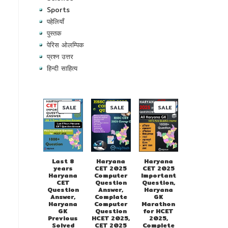
Sports
पहेलियाँ
पुस्तक
पेरिस ओलम्पिक
प्रश्न उत्तर
हिन्दी साहित्य
PRODUCT
PRODUCT
PRODUCT
SALE
SALE
SALE
ON
ON
ON
SALE
SALE
SALE
Last 8
Haryana
Haryana
years
CET 2025
CET 2025
Haryana
Computer
Important
CET
Question
Question,
Question
Answer,
Haryana
Answer,
Complate
GK
Haryana
Computer
Marathon
GK
Question
for HCET
Previous
HCET 2025,
2025,
Solved
CET 2025
Complete