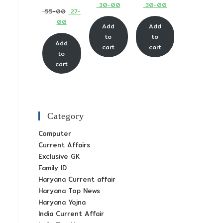
Current
Current
30-00
30-00
price
price
Original
55-00
27-
price
price
was:
was:
Current
00
price
Add
Add
is:
is:
₹ 65-
₹ 65-
price
was:
to
to
₹ 30-
₹ 30-
Add
00.
00.
is:
cart
cart
₹ 55-
to
00.
00.
₹ 27-
00.
cart
00.
Category
Computer
Current Affairs
Exclusive GK
Family ID
Haryana Current affair
Haryana Top News
Haryana Yojna
India Current Affair