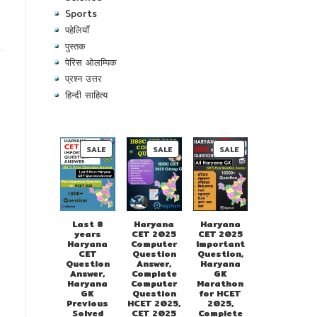
Sports
पहेलियाँ
पुस्तक
पेरिस ओलम्पिक
प्रश्न उत्तर
हिन्दी साहित्य
PRODUCT
PRODUCT
PRODUCT
SALE
SALE
SALE
ON
ON
ON
SALE
SALE
SALE
Last 8
Haryana
Haryana
years
CET 2025
CET 2025
Haryana
Computer
Important
CET
Question
Question,
Question
Answer,
Haryana
Answer,
Complate
GK
Haryana
Computer
Marathon
GK
Question
for HCET
Previous
HCET 2025,
2025,
Solved
CET 2025
Complete