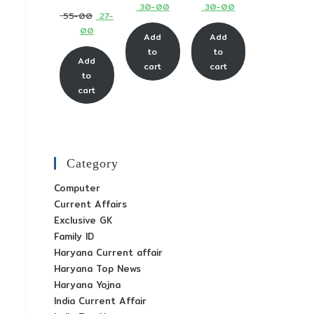
Current
Current
30-00
30-00
price
price
Original
55-00
27-
price
price
was:
was:
Current
00
price
Add
Add
is:
is:
₹ 65-
₹ 65-
price
was:
to
to
₹ 30-
₹ 30-
Add
00.
00.
is:
cart
cart
₹ 55-
to
00.
00.
₹ 27-
00.
cart
00.
Category
Computer
Current Affairs
Exclusive GK
Family ID
Haryana Current affair
Haryana Top News
Haryana Yojna
India Current Affair