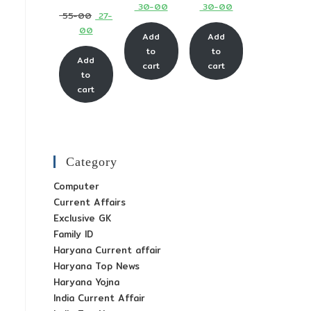
Current
Current
30-00
30-00
price
price
Original
55-00
27-
price
price
was:
was:
Current
00
price
Add
Add
is:
is:
₹ 65-
₹ 65-
price
was:
to
to
₹ 30-
₹ 30-
Add
00.
00.
is:
cart
cart
₹ 55-
to
00.
00.
₹ 27-
00.
cart
00.
Category
Computer
Current Affairs
Exclusive GK
Family ID
Haryana Current affair
Haryana Top News
Haryana Yojna
India Current Affair