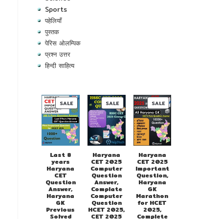
Sports
पहेलियाँ
पुस्तक
पेरिस ओलम्पिक
प्रश्न उत्तर
हिन्दी साहित्य
PRODUCT
PRODUCT
PRODUCT
SALE
SALE
SALE
ON
ON
ON
SALE
SALE
SALE
Last 8
Haryana
Haryana
years
CET 2025
CET 2025
Haryana
Computer
Important
CET
Question
Question,
Question
Answer,
Haryana
Answer,
Complate
GK
Haryana
Computer
Marathon
GK
Question
for HCET
Previous
HCET 2025,
2025,
Solved
CET 2025
Complete