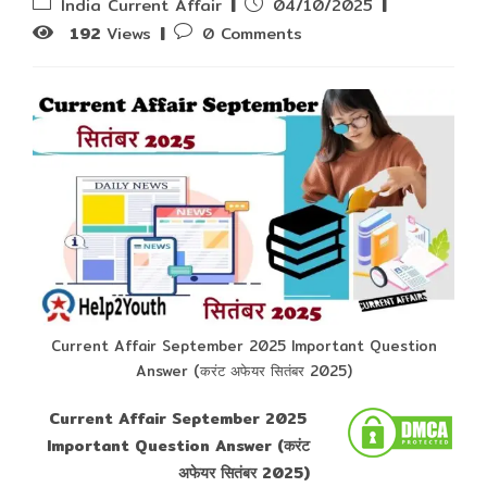
Post
Post
India Current Affair
04/10/2025
category:
published:
Post
192
Views
0 Comments
comments:
Current Affair September 2025 Important Question
Answer (करंट अफेयर सितंबर 2025)
Current Affair September 2025
Important Question Answer (करंट
अफेयर सितंबर 2025)