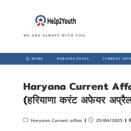
WE ARE ALWAYS WITH YOU..
HOME
HARYANA YOJNA
CURRENT AFF
Haryana Current Affa
(हरियाणा करंट अफेयर अप्र
Post
Post
Haryana Current affair
25/04/2025
category:
published: