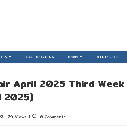
AIRS
EXCLUSIVE GK
ज्ञानकोष
HTET/CTET
ir April 2025 Third Week
ैल 2025)
Post
79
Views
0 Comments
comments: