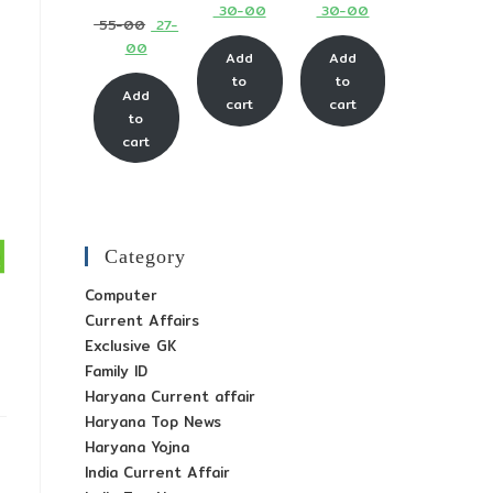
Current
Current
30-00
30-00
price
price
Original
55-00
27-
price
price
was:
was:
Current
00
price
Add
Add
is:
is:
₹ 65-
₹ 65-
price
was:
to
to
₹ 30-
₹ 30-
Add
00.
00.
is:
cart
cart
₹ 55-
to
00.
00.
₹ 27-
00.
cart
00.
Category
Computer
Current Affairs
Exclusive GK
Family ID
Haryana Current affair
Haryana Top News
Haryana Yojna
India Current Affair