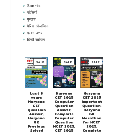
Sports
पहेलियाँ
पुस्तक
पेरिस ओलम्पिक
प्रश्न उत्तर
हिन्दी साहित्य
PRODUCT
PRODUCT
PRODUCT
SALE
SALE
SALE
ON
ON
ON
SALE
SALE
SALE
Last 8
Haryana
Haryana
years
CET 2025
CET 2025
Haryana
Computer
Important
CET
Question
Question,
Question
Answer,
Haryana
Answer,
Complate
GK
Haryana
Computer
Marathon
GK
Question
for HCET
Previous
HCET 2025,
2025,
Solved
CET 2025
Complete