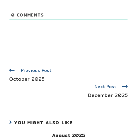
0
COMMENTS
Read
Previous Post
more
October 2025
articles
Next Post
December 2025
YOU MIGHT ALSO LIKE
August 2025