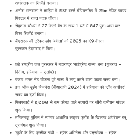
अर्धशतक का रिकॉर्ड बनाया।
अनीश भानवाला ने काहिरा में ISSF वर्ल्ड चैंपियनशिप में 25m रैपिड फायर
पिस्टल में रजत पदक जीता।
रोहताश चौधरी ने 27 किलो बैग के साथ 1 घंटे में 847 पुश-अप्स कर
विश्व रिकॉर्ड बनाया।
बीएसएफ की ट्रैकर डॉग ‘बबीता’ को 2025 का K9 वीरता
पुरस्कार हैदराबाद में मिला।
छठे राष्ट्रीय जल पुरस्कार में महाराष्ट्र ‘सर्वश्रेष्ठ राज्य’ बना (गुजरात –
द्वितीय, हरियाणा – तृतीय)।
पंजाब भारत नेट योजना पूरे राज्य में लागू करने वाला पहला राज्य बना।
इज ऑफ डूइंग बिजनेस (बीआरएपी 2024) में हरियाणा को ‘टॉप अचीवर’
राज्य का दर्जा मिला।
फ्लिपकार्ट ने ₹1,000 से कम कीमत वाले उत्पादों पर ज़ीरो कमीशन मॉडल
शुरू किया।
तमिलनाडु पुलिस ने म्यांमार आधारित साइबर फ्रॉड के खिलाफ ऑपरेशन ब्लू
ट्रायंगल शुरू किया।
‘फुले’ के लिए प्रतीक गांधी – श्रेष्ठ अभिनेता और पत्रलेखा – श्रेष्ठ