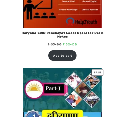
Haryana CRID Panchayat Local Operator Exam
Notes
Original
Current
₹
65-00
₹
30-00
price
price
Add to cart
was:
is:
₹ 65-
₹ 30-
00.
00.
PRODUC
SALE
ON
SALE