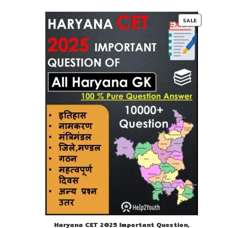
₹ 60-
₹ 35-
00.
00.
PRODUC
SALE
ON
SALE
Haryana CET 2025 Important Question,