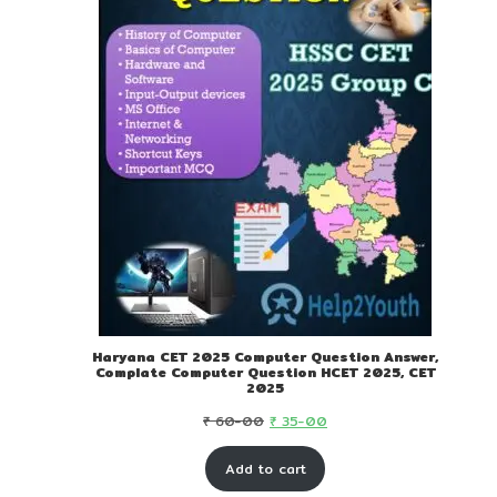
Haryana CET 2025 Computer Question Answer,
Complate Computer Question HCET 2025, CET
2025
Original
Current
₹
60-00
₹
35-00
price
price
Add to cart
was:
is: