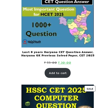
Last 8 years Haryana CET Question Answer,
Haryana GK Previous Solved Paper, CET 2025
Original
Current
₹
55-00
₹
30-00
price
price
Add to cart
was:
is:
₹ 55-
₹ 30-
00.
00.
PRODUC
SALE
ON
SALE