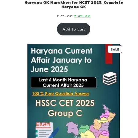
Haryana GK Marathon for HCET 2025, Complete
Haryana GK
Original
Current
₹
75-00
₹
45-00
price
price
Add to cart
was:
is:
₹ 75-
₹ 45-
00.
00.
PRODUC
SALE
ON
SALE