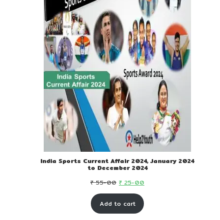
India Sports Current Affair 2024, January 2024
to December 2024
Original
Current
₹
55-00
₹
25-00
price
price
Add to cart
was:
is:
₹ 55-
₹ 25-