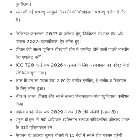
पुनरीक्षण।
रूस की नई परमाणु पनडुब्बी ‘खबरोस्क’ ‘पोसाइंडन’ परमाणु ड्रोन से लैस
है।
डिजिटल जनगणना 2027 के परीक्षण हेतु ‘डिजिटल लेआउट मैप’ और
‘सेंसस 2027-हाउसलिस्ट’ ऐप लॉन्च हुए।
शीतल देवी सक्षम जूनियर तीरंदाजी टीम में चयनित होने वाली पहली भारतीय
पैरा एथलीट बनीं।
ICC T20 वर्ल्ड कप 2026 फाइनल के लिए अहमदाबाद का नरेंद्र मोदी
स्टेडियम चुना गया।
डाक विभाग का ‘डाक सेवा 2.0’ ऐप पार्सल ट्रैकिंग, ई-रसीद व शिकायत
के लिए लॉन्च हुआ।
चीन ने अपना तीसरा और सबसे उन्नत विमानवाहक पोत ‘फुजियान’ कमीशन
किया।
महिला वनडे विश्व कप 2029 में अब 10 टीमें खेलेंगी (पहले 8)।
राहुल वी.एस. ने 6वीं आसियान व्यक्तिगत शतरंज चैंपियनशिप जीतकर भारत
के 91वें ग्रैंडमास्टर बने।
मेघालय के आकाश कुमार चौधरी ने 11 गेंदों में सबसे तेज प्रथम श्रेणी