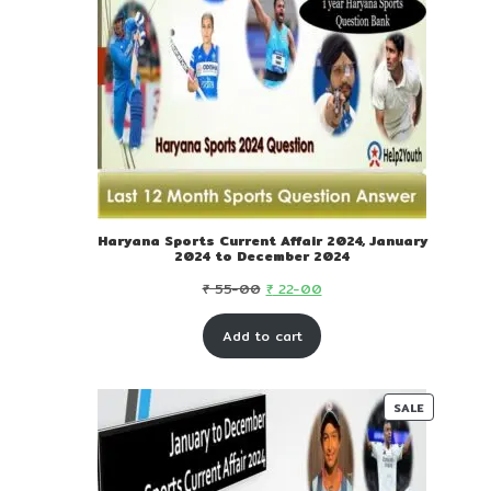
Haryana Sports Current Affair 2024, January
2024 to December 2024
Original
Current
₹
55-00
₹
22-00
price
price
Add to cart
was:
is:
₹ 55-
₹ 22-
00.
00.
PRODUC
SALE
ON
SALE