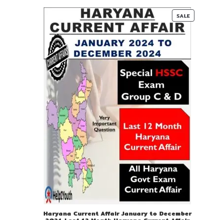
00.
00.
PRODUC
SALE
ON
SALE
Haryana Current Affair January to December