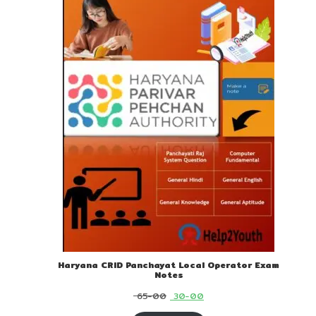
Haryana CRID Panchayat Local Operator Exam
Notes
Original
Current
65-00
30-00
price
price