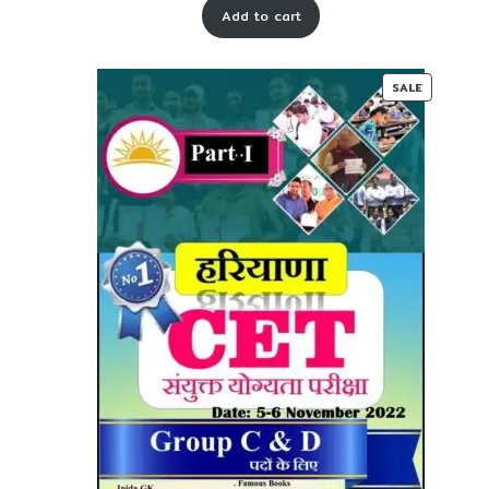
Add to cart
was:
is:
₹ 65-
₹ 30-
00.
00.
PRODUC
SALE
ON
SALE