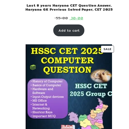
Last 8 years Haryana CET Question Answer,
Haryana GK Previous Solved Paper, CET 2025
Original
Current
55-00
30-00
price
price
Add to cart
was:
is:
₹ 55-
₹ 30-
00.
00.
PRODUC
SALE
ON
SALE