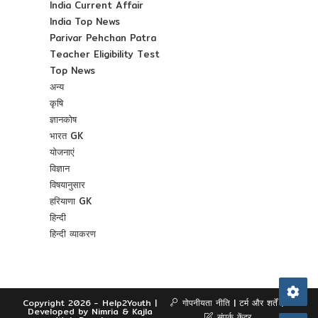
India Current Affair
India Top News
Parivar Pehchan Patra
Teacher Eligibility Test
Top News
अन्य
कृषि
ज्ञानकोष
भारत GK
योजनाएं
विज्ञान
विषयानुसार
हरियाणा GK
हिन्दी
हिन्दी व्याकरण
Copyright 2026 - Help2Youth |
गोपनीयता नीति
टर्म और शर्तें
Developed by
Nimria &
Kajla
संपर्क केंद्र