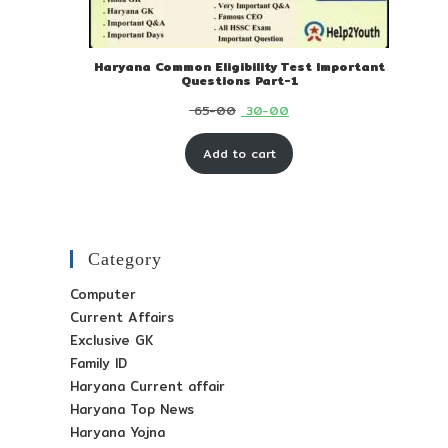
Haryana Common Eligibility Test Important
Questions Part-1
Original
Current
65-00
30-00
price
price
Add to cart
was:
is:
₹ 65-
₹ 30-
00.
00.
Category
Computer
Current Affairs
Exclusive GK
Family ID
Haryana Current affair
Haryana Top News
Haryana Yojna