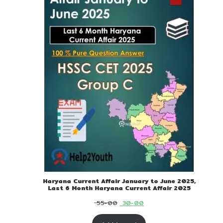
SALE
Haryana Current Affair January to June 2025,
Last 6 Month Haryana Current Affair 2025
Original
Current
55-00
30-00
price
price