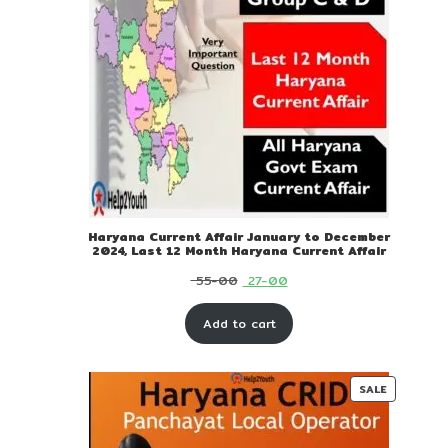
Haryana Current Affair January to December
2024, Last 12 Month Haryana Current Affair
Original
Current
55-00
27-00
price
price
Add to cart
was:
is:
₹ 55-
₹ 27-
00.
00.
PRODUC
SALE
ON
SALE