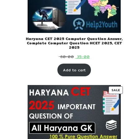
Haryana CET 2025 Computer Question Answer,
Complate Computer Question HCET 2025, CET
2025
Original
Current
60-00
35-00
price
price
Add to cart
was:
is:
₹ 60-
₹ 35-
00.
00.
PRODUC
SALE
ON
SALE