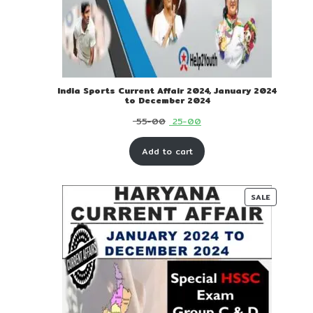
India Sports Current Affair 2024, January 2024
to December 2024
Original
Current
55-00
25-00
price
price
Add to cart
was:
is:
₹ 55-
₹ 25-
00.
00.
PRODUC
SALE
ON
SALE