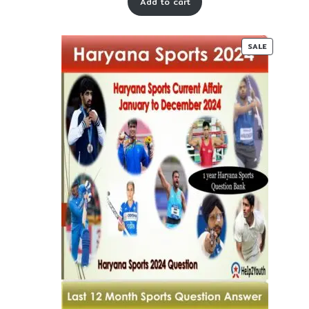
Add to cart
was:
is:
₹ 55-
₹ 30-
00.
00.
PRODUC
SALE
ON
SALE