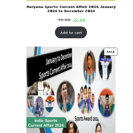
Haryana Sports Current Affair 2024, January
2024 to December 2024
Original
Current
55-00
22-00
price
price
Add to cart
was:
is:
₹ 55-
₹ 22-
00.
00.
PRODUC
SALE
ON
SALE