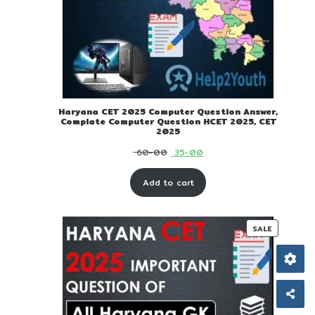
Haryana CET 2025 Computer Question Answer,
Complate Computer Question HCET 2025, CET
2025
Original
Current
60-00
35-00
price
price
Add to cart
was:
is:
₹ 60-
₹ 35-
00.
00.
PRODUC
SALE
ON
SALE