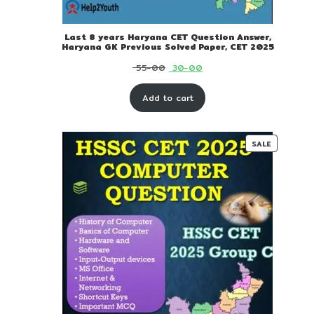
Last 8 years Haryana CET Question Answer,
Haryana GK Previous Solved Paper, CET 2025
Original
Current
55-00
30-00
price
price
Add to cart
was:
is:
₹ 55-
₹ 30-
00.
00.
PRODUC
SALE
ON
SALE