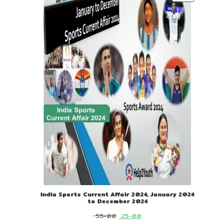
ON
SALE
India Sports Current Affair 2024, January 2024
to December 2024
Original
Current
55-00
25-00