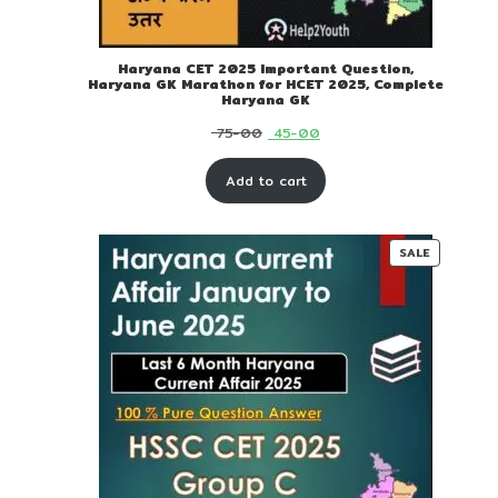
Haryana CET 2025 Important Question,
Haryana GK Marathon for HCET 2025, Complete
Haryana GK
Original
Current
75-00
45-00
price
price
Add to cart
was:
is:
₹ 75-
₹ 45-
00.
00.
PRODUC
SALE
ON
SALE