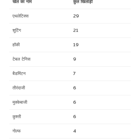
खेल का नाम
कुल खिलाड़ी
एथलेटिक्स
29
शूटिंग
21
हॉकी
19
टेबल टेनिस
9
बैडमिंटन
7
तीरंदाजी
6
मुक्केबाजी
6
कुश्ती
6
गोल्फ
4