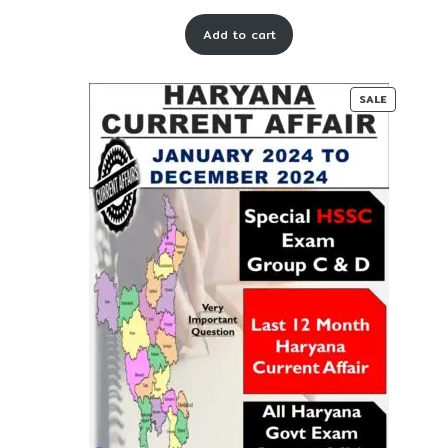
price
price
Add to cart
was:
is:
₹ 55-
₹ 25-
00.
00.
PRODUC
SALE
ON
SALE