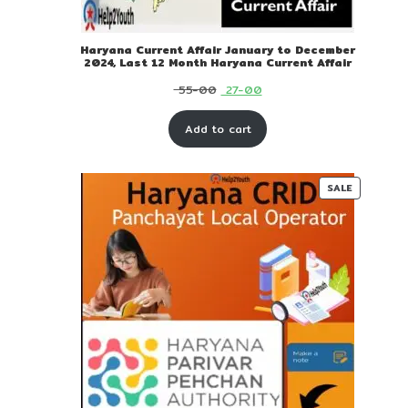
Haryana Current Affair January to December
2024, Last 12 Month Haryana Current Affair
Original
Current
55-00
27-00
price
price
Add to cart
was:
is:
₹ 55-
₹ 27-
00.
00.
PRODUC
SALE
ON
SALE