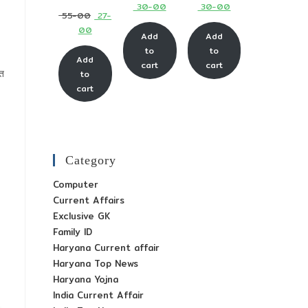
Current
Current
30-00
30-00
price
price
Original
55-00
27-
price
price
was:
was:
Current
00
price
Add
Add
is:
is:
₹ 65-
₹ 65-
price
was:
to
to
₹ 30-
₹ 30-
Add
00.
00.
is:
cart
cart
₹ 55-
त
to
00.
00.
₹ 27-
00.
cart
00.
Category
Computer
Current Affairs
Exclusive GK
Family ID
Haryana Current affair
Haryana Top News
Haryana Yojna
India Current Affair