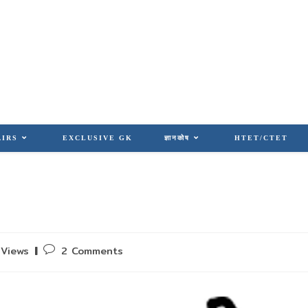
AIRS
EXCLUSIVE GK
ज्ञानकोष
HTET/CTET
Post
Views
2 Comments
comments: