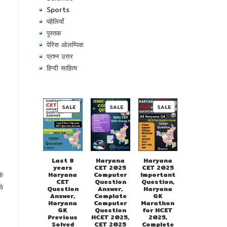
Sports
पहेलियाँ
पुस्तक
पेरिस ओलम्पिक
प्रश्न उत्तर
हिन्दी साहित्य
PRODUCT
PRODUCT
PRODUCT
SALE
SALE
SALE
ON
ON
ON
SALE
SALE
SALE
Last 8
Haryana
Haryana
years
CET 2025
CET 2025
के
Haryana
Computer
Important
CET
Question
Question,
े
Question
Answer,
Haryana
Answer,
Complate
GK
Haryana
Computer
Marathon
GK
Question
for HCET
Previous
HCET 2025,
2025,
Solved
CET 2025
Complete