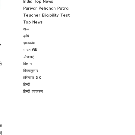
India Top News
Parivar Pehchan Patra
Teacher Eligibility Test
Top News
अन्य
कृषि
ज्ञानकोष
भारत GK
योजनाएं
े
विज्ञान
विषयानुसार
हरियाणा GK
हिन्दी
हिन्दी व्याकरण
ंक
ें