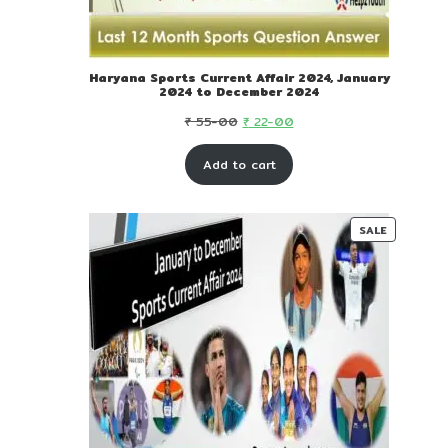
Haryana Sports Current Affair 2024, January
2024 to December 2024
Original
Current
₹
55-00
₹
22-00
price
price
Add to cart
was:
is:
₹ 55-
₹ 22-
00.
00.
PRODUC
SALE
ON
SALE