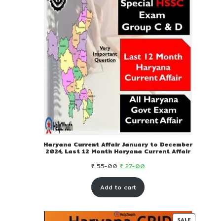
Haryana Current Affair January to December
2024, Last 12 Month Haryana Current Affair
Original
Current
₹
55-00
₹
27-00
price
price
Add to cart
was:
is:
₹ 55-
₹ 27-
00.
00.
PRODUC
SALE