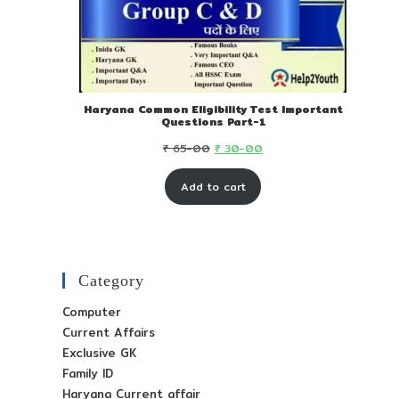
Haryana Common Eligibility Test Important
Questions Part-1
Original
Current
₹
65-00
₹
30-00
price
price
Add to cart
was:
is:
₹ 65-
₹ 30-
00.
00.
Category
Computer
Current Affairs
Exclusive GK
Family ID
Haryana Current affair