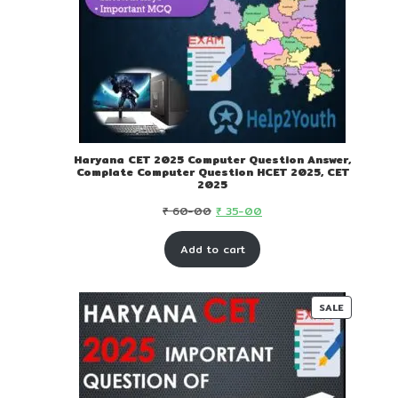
Haryana CET 2025 Computer Question Answer,
Complate Computer Question HCET 2025, CET
2025
Original
Current
₹
60-00
₹
35-00
price
price
Add to cart
was:
is:
₹ 60-
₹ 35-
00.
00.
PRODUC
SALE
ON
SALE