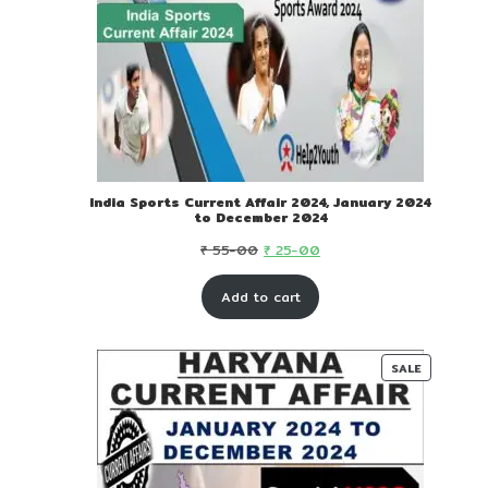
India Sports Current Affair 2024, January 2024
to December 2024
Original
Current
₹
55-00
₹
25-00
price
price
Add to cart
was:
is:
₹ 55-
₹ 25-
00.
00.
PRODUC
SALE
ON
SALE