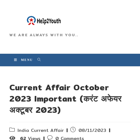
WE ARE ALWAYS WITH YOU..
MENU
Current Affair October
2023 Important (करंट अफेयर
अक्टूबर 2023)
Post
Post
India Current Affair
08/11/2023
category:
published:
Post
62
Views
0 Comments