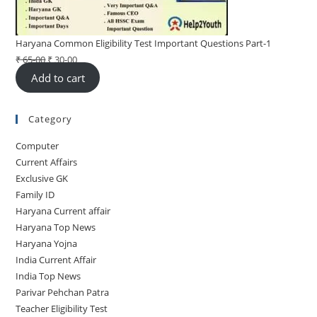
Haryana Common Eligibility Test Important Questions Part-1
₹
65-00
Original
₹
30-00
Current
Add to cart
price
price
was:
is:
₹ 65-
₹ 30-
Category
00.
00.
Computer
Current Affairs
Exclusive GK
Family ID
Haryana Current affair
Haryana Top News
Haryana Yojna
India Current Affair
India Top News
Parivar Pehchan Patra
Teacher Eligibility Test