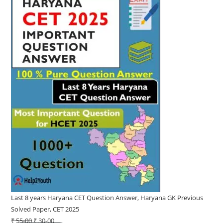
on
sale
Last 8 years Haryana CET Question Answer, Haryana GK Previous
Solved Paper, CET 2025
₹
55-00
Original
₹
30-00
Current