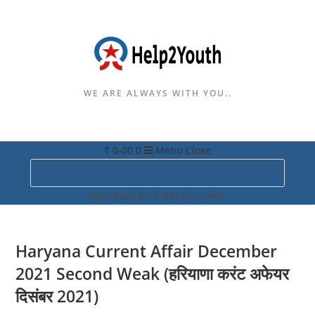
WE ARE ALWAYS WITH YOU..
₹
0-00
0
Menu
Close
Search
this
Type then hit enter to search
website
Haryana Current Affair December
2021 Second Weak (हरियाणा करंट अफेयर
दिसंबर 2021)