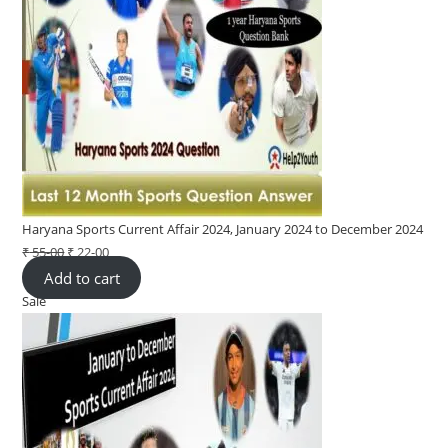
Haryana Sports Current Affair 2024, January 2024 to December 2024
₹
55-00
Original
₹
22-00
Current
Add to cart
price
price
Sale
Product
was:
is:
on
₹ 55-
₹ 22-
sale
00.
00.