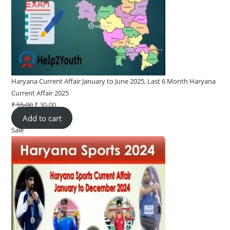
Haryana Current Affair January to June 2025, Last 6 Month Haryana
Current Affair 2025
₹
55-00
Original
₹
30-00
Current
Add to cart
price
price
Sale
Product
was:
is:
on
₹ 55-
₹ 30-
sale
00.
00.