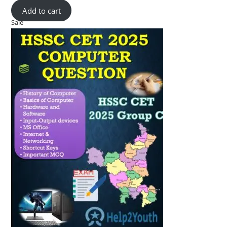
Add to cart
price
price
Sale
Product
was:
is:
on
₹ 55-
₹ 30-
sale
00.
00.