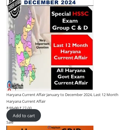
Haryana Current Affair January to December 2024, Last 12 Month
Haryana Current Affair
₹
55-00
Original
₹
27-00
Current
Add to cart
price
price
Sale
Product
was:
is:
on
₹ 55-
₹ 27-