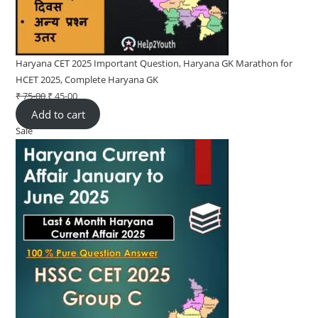
Haryana CET 2025 Important Question, Haryana GK Marathon for
HCET 2025, Complete Haryana GK
₹
75-00
Original
₹
45-00
Current
Add to cart
price
price
Sale
Product
was:
is:
on
₹ 75-
₹ 45-
sale
00.
00.