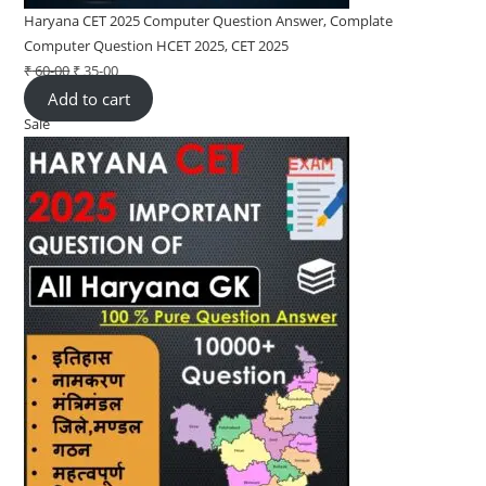
Haryana CET 2025 Computer Question Answer, Complate
Computer Question HCET 2025, CET 2025
₹
60-00
Original
₹
35-00
Current
Add to cart
price
price
Sale
Product
was:
is:
on
₹ 60-
₹ 35-
sale
00.
00.