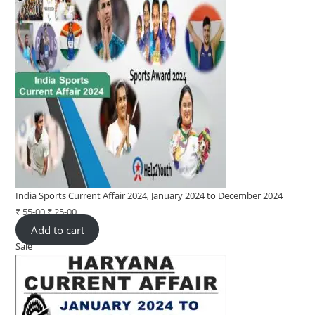
India Sports Current Affair 2024, January 2024 to December 2024
₹
55-00
Original
₹
25-00
Current
Add to cart
price
price
Sale
Product
was:
is:
on
₹ 55-
₹ 25-
sale
00.
00.