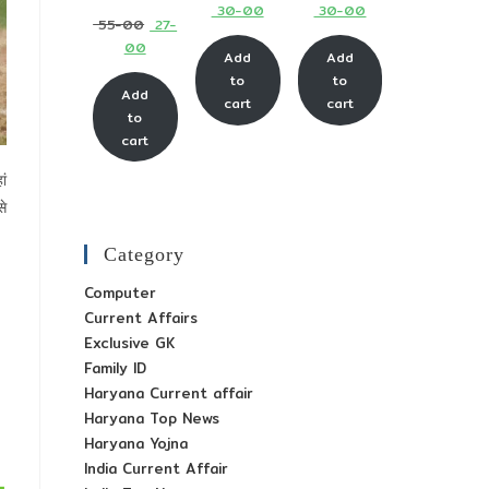
Current
Current
30-00
30-00
price
price
Original
55-00
27-
price
price
was:
was:
Current
00
price
Add
Add
is:
is:
₹ 65-
₹ 65-
price
was:
to
to
₹ 30-
₹ 30-
Add
00.
00.
is:
cart
cart
₹ 55-
to
00.
00.
₹ 27-
00.
cart
00.
ां
से
Category
Computer
Current Affairs
Exclusive GK
Family ID
Haryana Current affair
Haryana Top News
Haryana Yojna
India Current Affair