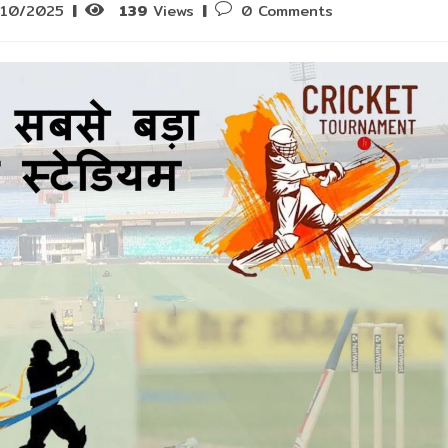
Post
/10/2025
139
Views
0 Comments
ed:
comments: