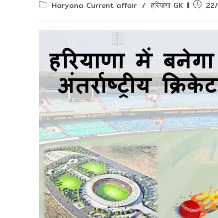
Post
Post
Haryana Current affair
/
हरियाणा GK
22
category:
publish