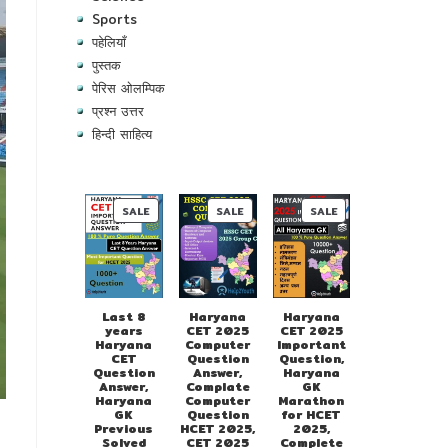
Sports
पहेलियाँ
पुस्तक
पेरिस ओलम्पिक
प्रश्न उत्तर
हिन्दी साहित्य
PRODUCT
PRODUCT
PRODUCT
SALE
SALE
SALE
ON
ON
ON
SALE
SALE
SALE
Last 8
Haryana
Haryana
years
CET 2025
CET 2025
Haryana
Computer
Important
CET
Question
Question,
Question
Answer,
Haryana
Answer,
Complate
GK
Haryana
Computer
Marathon
GK
Question
for HCET
Previous
HCET 2025,
2025,
Solved
CET 2025
Complete