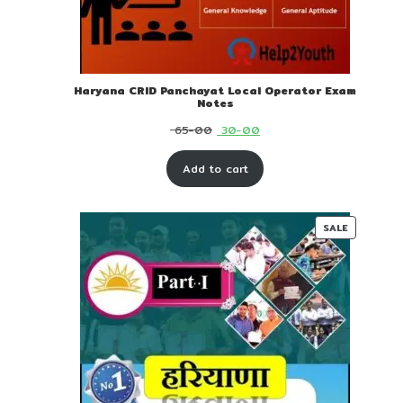
Haryana CRID Panchayat Local Operator Exam
Notes
Original
Current
65-00
30-00
price
price
Add to cart
was:
is:
₹ 65-
₹ 30-
00.
00.
PRODUC
SALE
ON
SALE