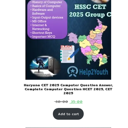
Haryana CET 2025 Computer Question Answer,
Complate Computer Question HCET 2025, CET
2025
Original
Current
60-00
35-00
price
price
Add to cart
was:
is:
₹ 60-
₹ 35-