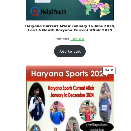
Haryana Current Affair January to June 2025,
Last 6 Month Haryana Current Affair 2025
Original
Current
55-00
30-00
price
price
Add to cart
was:
is:
₹ 55-
₹ 30-
00.
00.
PRODUC
SALE
ON
SALE