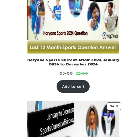
Haryana Sports Current Affair 2024, January
2024 to December 2024
Original
Current
55-00
22-00
price
price
Add to cart
was:
is:
₹ 55-
₹ 22-
00.
00.
PRODUC
SALE
ON
SALE