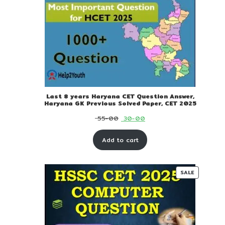
Last 8 years Haryana CET Question Answer,
Haryana GK Previous Solved Paper, CET 2025
Original
Current
55-00
30-00
price
price
Add to cart
was:
is:
₹ 55-
₹ 30-
00.
00.
PRODUC
SALE
ON
SALE