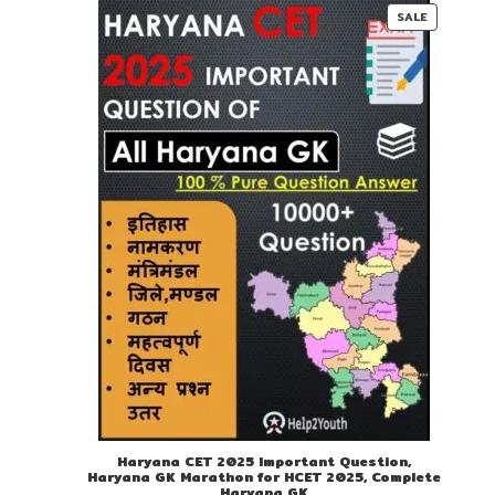
00.
00.
PRODUC
SALE
ON
SALE
Haryana CET 2025 Important Question,
Haryana GK Marathon for HCET 2025, Complete
Haryana GK