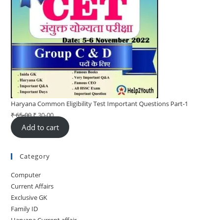
Haryana Common Eligibility Test Important Questions Part-1
₹
65-00
Original
₹
30-00
Current
Add to cart
price
price
was:
is:
₹ 65-
₹ 30-
Category
00.
00.
Computer
Current Affairs
Exclusive GK
Family ID