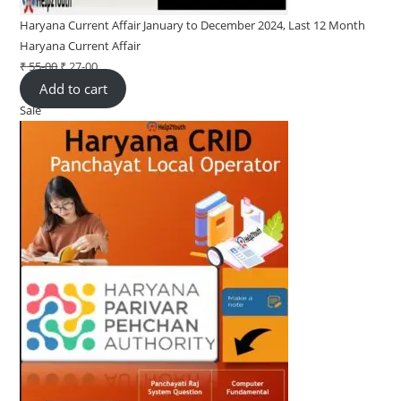
Haryana Current Affair January to December 2024, Last 12 Month
Haryana Current Affair
₹
55-00
Original
₹
27-00
Current
Add to cart
price
price
Sale
Product
was:
is:
on
₹ 55-
₹ 27-
sale
00.
00.