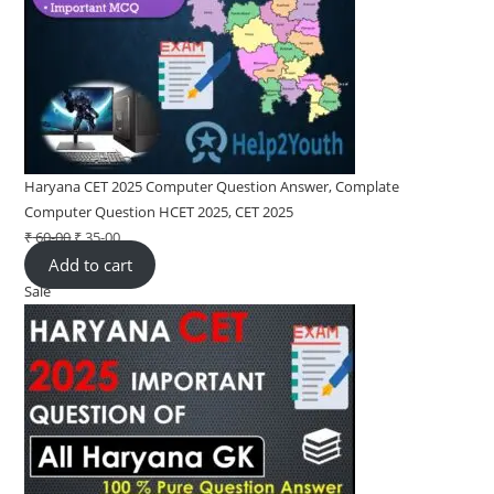
Haryana CET 2025 Computer Question Answer, Complate
Computer Question HCET 2025, CET 2025
₹
60-00
Original
₹
35-00
Current
Add to cart
price
price
Sale
Product
was:
is:
on
₹ 60-
₹ 35-
sale
00.
00.