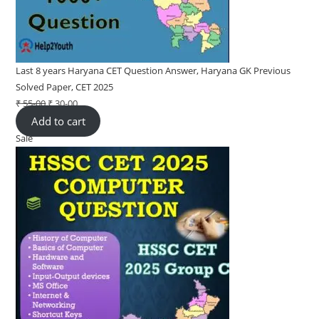
Last 8 years Haryana CET Question Answer, Haryana GK Previous
Solved Paper, CET 2025
₹
55-00
Original
₹
30-00
Current
Add to cart
price
price
Sale
Product
was:
is:
on
₹ 55-
₹ 30-
sale
00.
00.