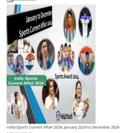
Sale
Product
was:
is:
on
₹ 55-
₹ 22-
sale
00.
00.
India Sports Current Affair 2024, January 2024 to December 2024