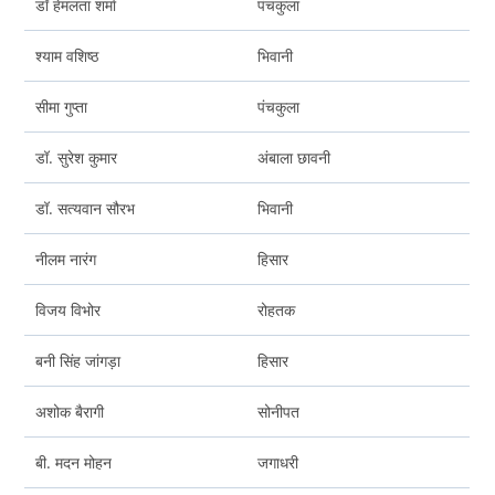
डॉ हेमलता शर्मा
पंचकुला
श्याम वशिष्ठ
भिवानी
सीमा गुप्ता
पंचकुला
डॉ. सुरेश कुमार
अंबाला छावनी
डॉ. सत्यवान सौरभ
भिवानी
नीलम नारंग
हिसार
विजय विभोर
रोहतक
बनी सिंह जांगड़ा
हिसार
अशोक बैरागी
सोनीपत
बी. मदन मोहन
जगाधरी