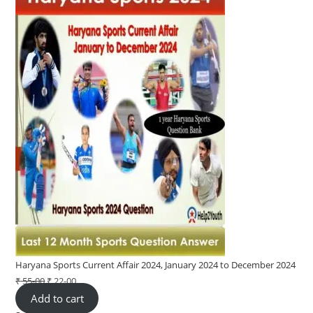
sale
00.
00.
Haryana Sports Current Affair 2024, January 2024 to December 2024
₹
55-00
Original
₹
22-00
Current
Add to cart
price
price