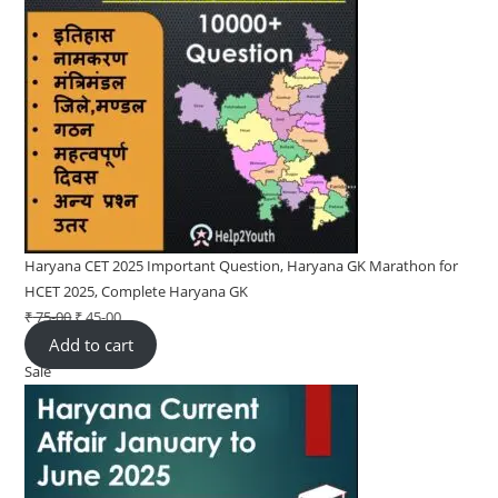
Haryana CET 2025 Important Question, Haryana GK Marathon for
HCET 2025, Complete Haryana GK
₹
75-00
Original
₹
45-00
Current
Add to cart
price
price
Sale
Product
was:
is:
on
₹ 75-
₹ 45-
sale
00.
00.