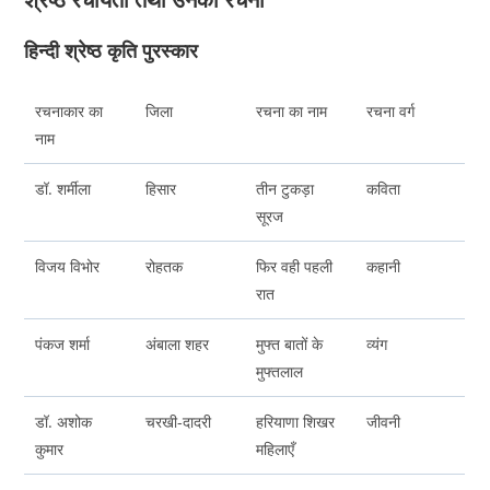
हिन्दी श्रेष्ठ कृति पुरस्कार
रचनाकार का
जिला
रचना का नाम
रचना वर्ग
नाम
डॉ. शर्मीला
हिसार
तीन टुकड़ा
कविता
सूरज
विजय विभोर
रोहतक
फिर वही पहली
कहानी
रात
पंकज शर्मा
अंबाला शहर
मुफ्त बातों के
व्यंग
मुफ्तलाल
डॉ. अशोक
चरखी-दादरी
हरियाणा शिखर
जीवनी
कुमार
महिलाएँ