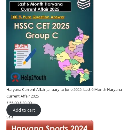
Haryana Current Affair January to June 2025, Last 6 Month Haryana
Current Affair 2025
₹
55-00
Original
₹
30-00
Current
Add to cart
price
price
Sale
Product
was:
is:
on
₹ 55-
₹ 30-